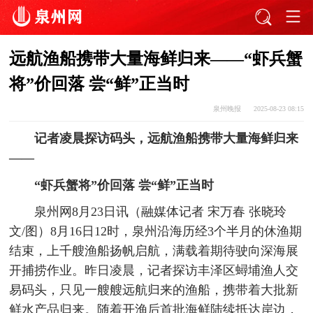
远航渔船携带大量海鲜归来——“虾兵蟹
将”价回落 尝“鲜”正当时
泉州晚报
2025-08-23 08:15
记者凌晨探访码头，远航渔船携带大量海鲜归来
——
“虾兵蟹将”价回落 尝“鲜”正当时
泉州网8月23日讯（融媒体记者 宋万春 张晓玲
文/图）8月16日12时，泉州沿海历经3个半月的休渔期
结束，上千艘渔船扬帆启航，满载着期待驶向深海展
开捕捞作业。昨日凌晨，记者探访丰泽区蟳埔渔人交
易码头，只见一艘艘远航归来的渔船，携带着大批新
鲜水产品归来。随着开渔后首批海鲜陆续抵达岸边，