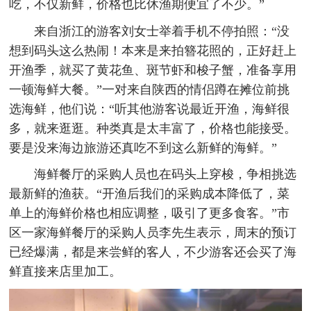
吃，不仅新鲜，价格也比休渔期便宜了不少。”
来自浙江的游客刘女士举着手机不停拍照：“没
想到码头这么热闹！本来是来拍簪花照的，正好赶上
开渔季，就买了黄花鱼、斑节虾和梭子蟹，准备享用
一顿海鲜大餐。”一对来自陕西的情侣蹲在摊位前挑
选海鲜，他们说：“听其他游客说最近开渔，海鲜很
多，就来逛逛。种类真是太丰富了，价格也能接受。
要是没来海边旅游还真吃不到这么新鲜的海鲜。”
海鲜餐厅的采购人员也在码头上穿梭，争相挑选
最新鲜的渔获。“开渔后我们的采购成本降低了，菜
单上的海鲜价格也相应调整，吸引了更多食客。”市
区一家海鲜餐厅的采购人员李先生表示，周末的预订
已经爆满，都是来尝鲜的客人，不少游客还会买了海
鲜直接来店里加工。