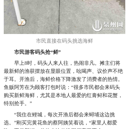
市民直接在码头挑选海鲜
市民游客码头抢“鲜”
早上8时，码头人来人往，热闹非凡。摊主们将
最新鲜的渔获摆放在显眼位置，吆喝声、议价声不绝
于耳。开渔后，海鲜价格下降激发了消费者的热情。
鱼贩阿芳在为顾客打包时说：“很多市民都会来码头
购买新鲜海鲜，尤其是本地人最爱的红膏鲟和花蟹，
特别抢手。”
“我住在鲤城，每次开渔后都会来蟳埔这边挑
选。”刚买完黄花鱼的蔡阿姨笑着说，“家里人都爱