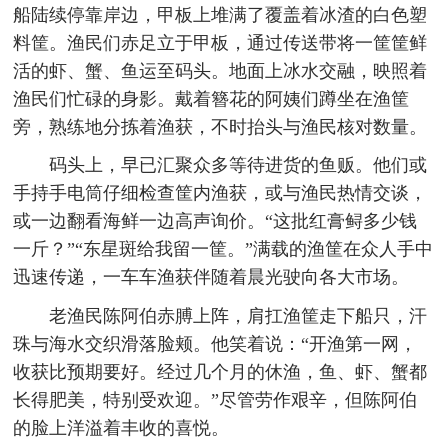
船陆续停靠岸边，甲板上堆满了覆盖着冰渣的白色塑
料筐。渔民们赤足立于甲板，通过传送带将一筐筐鲜
活的虾、蟹、鱼运至码头。地面上冰水交融，映照着
渔民们忙碌的身影。戴着簪花的阿姨们蹲坐在渔筐
旁，熟练地分拣着渔获，不时抬头与渔民核对数量。
码头上，早已汇聚众多等待进货的鱼贩。他们或
手持手电筒仔细检查筐内渔获，或与渔民热情交谈，
或一边翻看海鲜一边高声询价。“这批红膏鲟多少钱
一斤？”“东星斑给我留一筐。”满载的渔筐在众人手中
迅速传递，一车车渔获伴随着晨光驶向各大市场。
老渔民陈阿伯赤膊上阵，肩扛渔筐走下船只，汗
珠与海水交织滑落脸颊。他笑着说：“开渔第一网，
收获比预期要好。经过几个月的休渔，鱼、虾、蟹都
长得肥美，特别受欢迎。”尽管劳作艰辛，但陈阿伯
的脸上洋溢着丰收的喜悦。