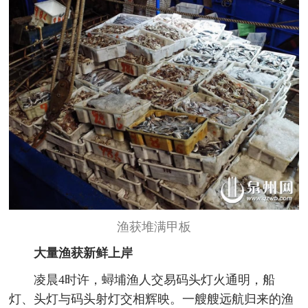
渔获堆满甲板
大量渔获新鲜上岸
凌晨4时许，蟳埔渔人交易码头灯火通明，船
灯、头灯与码头射灯交相辉映。一艘艘远航归来的渔