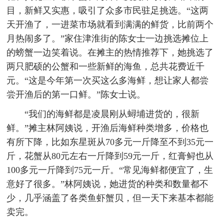
目，新鲜又实惠，吸引了众多市民驻足挑选。“这两
天开渔了，一进菜市场就看到满满的鲜货，比前两个
月热闹多了。”家住津淮街的陈女士一边挑选摊位上
的螃蟹一边笑着说。在摊主的热情推荐下，她挑选了
两只肥硕的公蟹和一些新鲜的海鱼，总共花费近千
元。“这是今年第一次买这么多海鲜，想让家人都尝
尝开渔后的第一口鲜。”陈女士说。
“我们的海鲜都是凌晨刚从蟳埔进货的，很新
鲜。”摊主林阿姨说，开渔后海鲜种类增多，价格也
有所下降，比如东星斑从70多元一斤降至不到35元一
斤，花蟹从80元左右一斤降到59元一斤，红膏鲟也从
100多元一斤降到75元一斤。“常见海鲜都便宜了，生
意好了很多。”林阿姨说，她进货的种类和数量都不
少，几乎涵盖了各类鱼虾蟹贝，但一天下来基本都能
卖完。