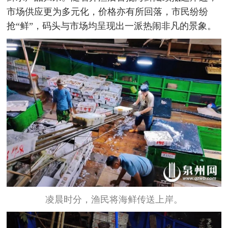
市场供应更为多元化，价格亦有所回落，市民纷纷
抢“鲜”，码头与市场均呈现出一派热闹非凡的景象。
凌晨时分，渔民将海鲜传送上岸。