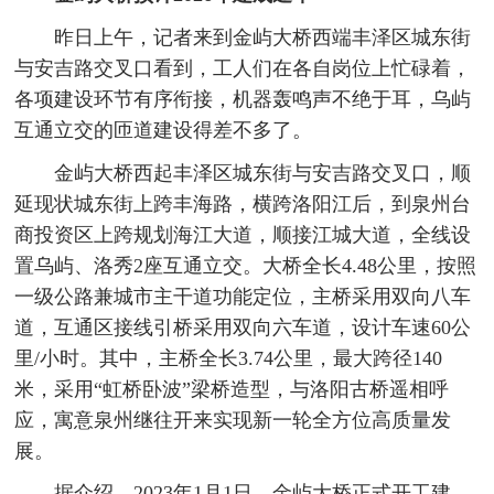
昨日上午，记者来到金屿大桥西端丰泽区城东街
与安吉路交叉口看到，工人们在各自岗位上忙碌着，
各项建设环节有序衔接，机器轰鸣声不绝于耳，乌屿
互通立交的匝道建设得差不多了。
金屿大桥西起丰泽区城东街与安吉路交叉口，顺
延现状城东街上跨丰海路，横跨洛阳江后，到泉州台
商投资区上跨规划海江大道，顺接江城大道，全线设
置乌屿、洛秀2座互通立交。大桥全长4.48公里，按照
一级公路兼城市主干道功能定位，主桥采用双向八车
道，互通区接线引桥采用双向六车道，设计车速60公
里/小时。其中，主桥全长3.74公里，最大跨径140
米，采用“虹桥卧波”梁桥造型，与洛阳古桥遥相呼
应，寓意泉州继往开来实现新一轮全方位高质量发
展。
据介绍，2023年1月1日，金屿大桥正式开工建