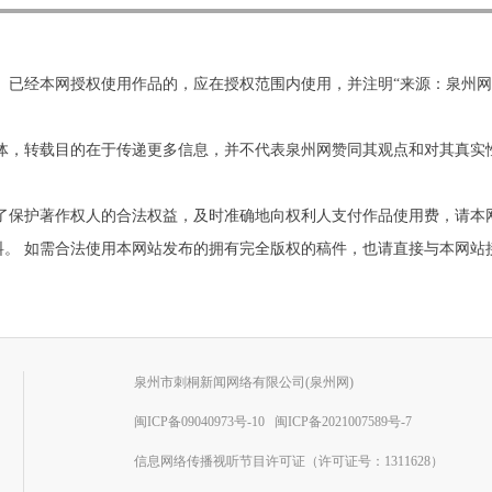
。已经本网授权使用作品的，应在授权范围内使用，并注明“来源：泉州
他媒体，转载目的在于传递更多信息，并不代表泉州网赞同其观点和对其真
为了保护著作权人的合法权益，及时准确地向权利人支付作品使用费，请本
需合法使用本网站发布的拥有完全版权的稿件，也请直接与本网站接洽。联系电
泉州市刺桐新闻网络有限公司(泉州网)
闽ICP备09040973号-10
闽ICP备2021007589号-7
信息网络传播视听节目许可证（许可证号：1311628）