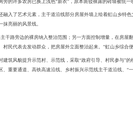
两旁的许多农房已换上浅色“新衣”，原本斑驳裸露的砖墙被统一
还融入了艺术元素，主干道沿线部分房屋外墙上绘着虹山乡特色
一抹亮丽的风景线。
将主干路旁边的裸房纳入整治范围；另一方面控制增量，在房屋
、村民代表去发动群众，把房屋外立面整治起来。”虹山乡综合
村建筑风貌提升示范村、示范线，采取“政府引导、村民参与”的
区、重要通道、高铁高速沿线、乡村振兴示范线主干道沿线、“一