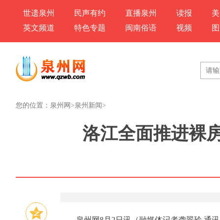
世遗泉州
民声有约
直播泉州
读报
美
英文频道
特色专题
闽南俗语
视频
图
您的位置：
泉州网
>
泉州新闻
>
洛江全面推进裸房整
泉州网8月2日讯（融媒体记者龚翠玲 通