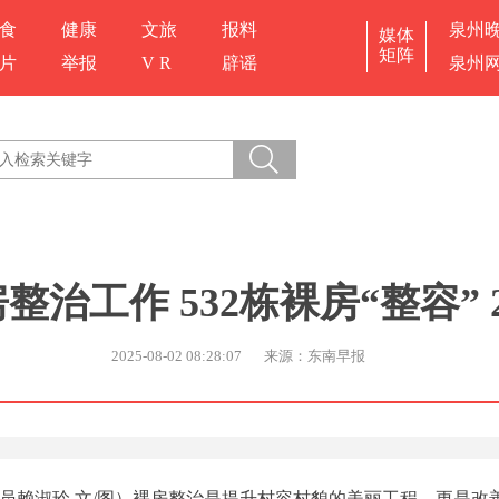
食
健康
文旅
报料
泉州
媒体
矩阵
片
举报
V R
辟谣
泉州
治工作 532栋裸房“整容”
2025-08-02 08:28:07
来源：东南早报
讯员赖淑玲 文/图）裸房整治是提升村容村貌的美丽工程，更是