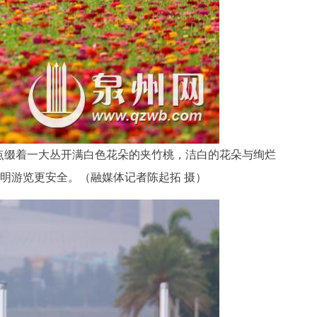
点缀着一大丛开满白色花朵的夹竹桃，洁白的花朵与绚烂
明游览更安全。（融媒体记者陈起拓 摄）