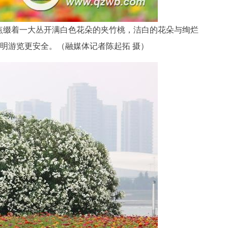
点缀着一大丛开满白色花朵的夹竹桃，洁白的花朵与绚烂
明游览更安全。（融媒体记者陈起拓 摄）