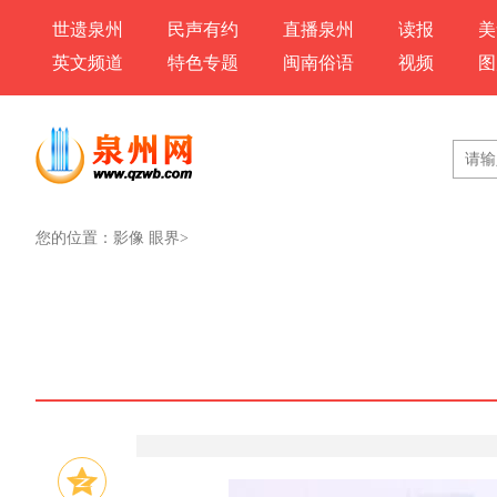
世遗泉州
民声有约
直播泉州
读报
美
英文频道
特色专题
闽南俗语
视频
图
您的位置：
影像 眼界
>