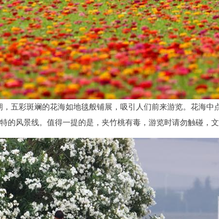
花期，五彩斑斓的花海如地毯般铺展，吸引人们前来游览。花海中
特的风景线。值得一提的是，夹竹桃有毒，游览时请勿触碰，文