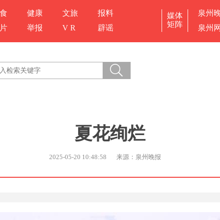
食
健康
文旅
报料
泉州
媒体
矩阵
片
举报
V R
辟谣
泉州
夏花绚烂
2025-05-20 10:48:58
来源：泉州晚报