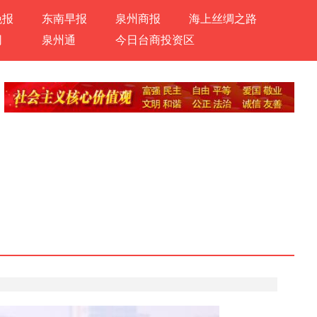
晚报
东南早报
泉州商报
海上丝绸之路
网
泉州通
今日台商投资区