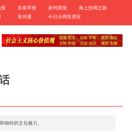
晚报
东南早报
泉州商报
海上丝绸之路
网
泉州通
今日台商投资区
话
和独特的文化魅力。