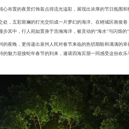
精心布置的夜景灯饰装点得流光溢彩，展现出浓厚的节日氛围和
之处，五彩斑斓的灯光交织成一片梦幻的海洋。在鲤城区南俊巷
步其中，行人宛如置身于浩瀚海洋，被灵动的“海水”与闪烁的“
州的夜晚，更传递出泉州人民对春节来临的热切期盼和满满的幸
特的魅力迎接蛇年春节的到来，邀请四海宾朋一同感受这份欢乐