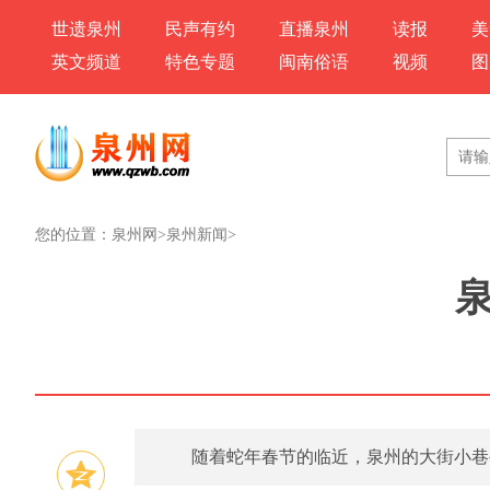
世遗泉州
民声有约
直播泉州
读报
美
英文频道
特色专题
闽南俗语
视频
图
您的位置：
泉州网
>
泉州新闻
>
随着蛇年春节的临近，泉州的大街小巷