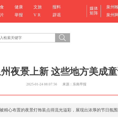
食
健康
文旅
报料
泉州
媒体
矩阵
片
举报
V R
辟谣
泉州
泉州夜景上新 这些地方美成童
2025-01-24 08:07:56
来源：东南早报
被精心布置的夜景灯饰装点得流光溢彩，展现出浓厚的节日氛围