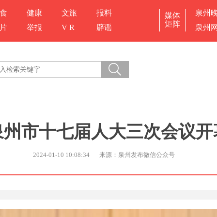
食
健康
文旅
报料
泉州
媒体
矩阵
片
举报
V R
辟谣
泉州
泉州市十七届人大三次会议开
2024-01-10 10:08:34
来源：泉州发布微信公众号