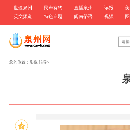
世遗泉州
民声有约
直播泉州
读报
美
英文频道
特色专题
闽南俗语
视频
图
您的位置：
影像 眼界
>