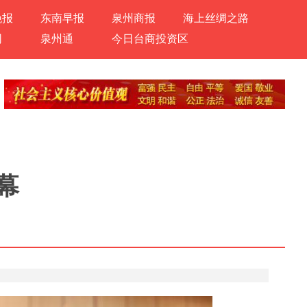
晚报
东南早报
泉州商报
海上丝绸之路
网
泉州通
今日台商投资区
幕