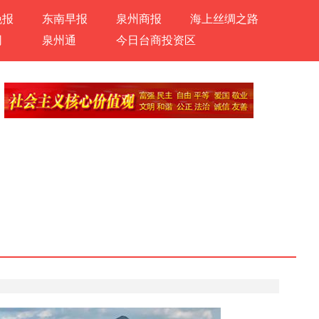
晚报
东南早报
泉州商报
海上丝绸之路
网
泉州通
今日台商投资区