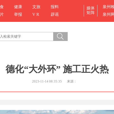
食
健康
文旅
报料
泉州
媒体
矩阵
片
举报
V R
辟谣
泉州
德化“大外环” 施工正火热
2023-11-14 08:35:35
来源：