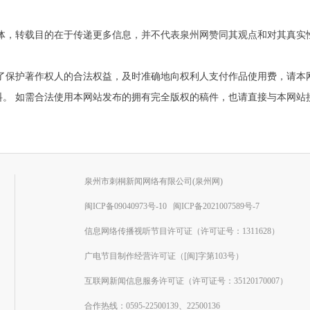
他媒体，转载目的在于传递更多信息，并不代表泉州网赞同其观点和对其真
为了保护著作权人的合法权益，及时准确地向权利人支付作品使用费，请本
需合法使用本网站发布的拥有完全版权的稿件，也请直接与本网站接洽。联系电
泉州市刺桐新闻网络有限公司(泉州网)
闽ICP备09040973号-10
闽ICP备2021007589号-7
信息网络传播视听节目许可证（许可证号：1311628）
广电节目制作经营许可证（[闽]字第103号）
互联网新闻信息服务许可证（许可证号：35120170007）
合作热线：0595-22500139、22500136