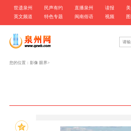
世遗泉州
民声有约
直播泉州
读报
美
英文频道
特色专题
闽南俗语
视频
图
您的位置：
影像 眼界
>