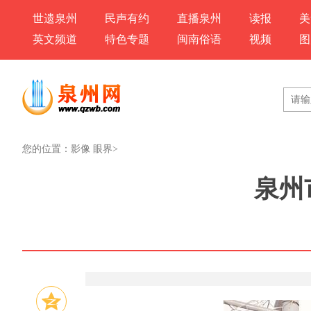
世遗泉州
民声有约
直播泉州
读报
美
英文频道
特色专题
闽南俗语
视频
图
您的位置：
影像 眼界
>
泉州