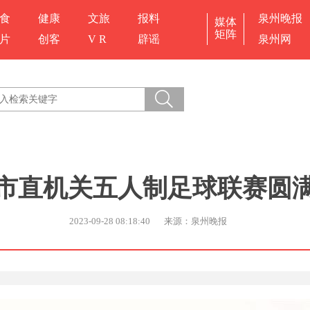
食
健康
文旅
报料
泉州晚报
媒体
矩阵
片
创客
V R
辟谣
泉州网
市直机关五人制足球联赛圆
2023-09-28 08:18:40
来源：泉州晚报