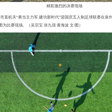
精彩激烈的决赛现场
”2023年市直机关“勇当主力军 建功新时代”迎国庆五人制足球联
为比赛现场。（吴宗宝 张九强 黄海波 文/图）