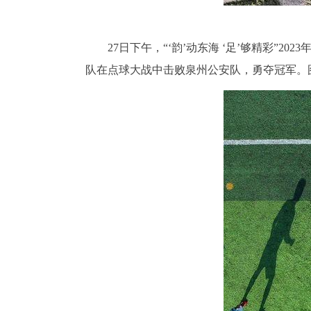
27日下午，“‘韵’动东海 ‘足’够精彩
队在点球大战中击败泉州公安队，勇夺冠军。图