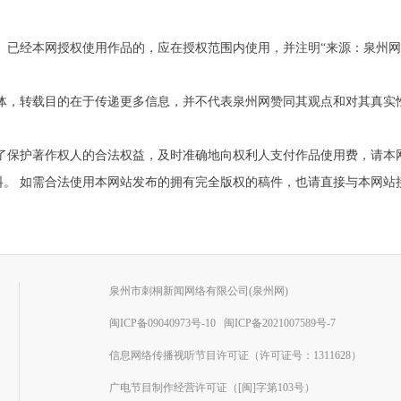
。已经本网授权使用作品的，应在授权范围内使用，并注明“来源：泉州
他媒体，转载目的在于传递更多信息，并不代表泉州网赞同其观点和对其真
为了保护著作权人的合法权益，及时准确地向权利人支付作品使用费，请本
需合法使用本网站发布的拥有完全版权的稿件，也请直接与本网站接洽。联系电
泉州市刺桐新闻网络有限公司(泉州网)
闽ICP备09040973号-10
闽ICP备2021007589号-7
信息网络传播视听节目许可证（许可证号：1311628）
广电节目制作经营许可证（[闽]字第103号）