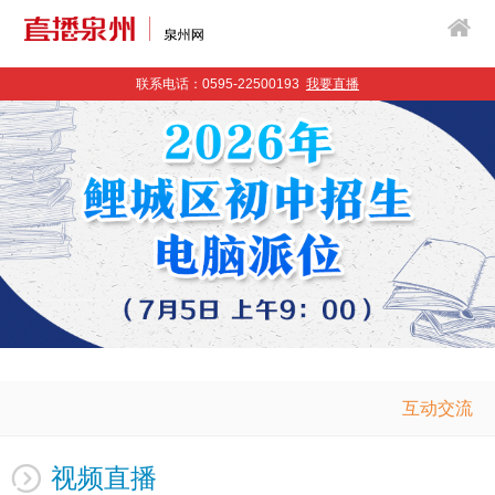
联系电话：0595-22500193
我要直播
互动交流
视频直播