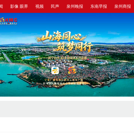
闻
影像 眼界
视频
民声
泉州晚报
东南早报
泉州商报