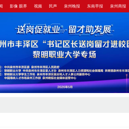
闻
影像 眼界
视频
民声
泉州晚报
东南早报
泉州商报