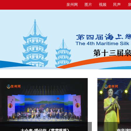
泉州网
图片
视频
民声
大合奏·嗳仔指《霏霏飒飒》
南音演