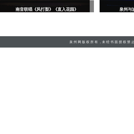
南音联唱《风打梨》《直入花园》
泉州与
泉 州 网
版 权 所 有 ，未 经 书 面 授 权 禁 止 使 用 C