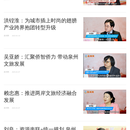
洪锽淮：为城市插上时尚的翅膀
产业跨界抱团转型升级
泉州网
2025-01-10
吴亚娇：汇聚侨智侨力 带动泉州
文旅发展
泉州网
2025-01-07
赖忠惠：推进两岸文旅经济融合
发展
泉州网
2025-01-07
刘良：资源串联+统一规划 泉州