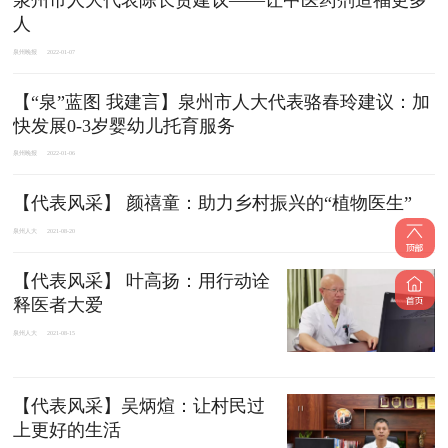
人
泉州晚报
2022-01-07
【“泉”蓝图 我建言】泉州市人大代表骆春玲建议：加
快发展0-3岁婴幼儿托育服务
泉州晚报
2022-01-06
【代表风采】 颜禧童：助力乡村振兴的“植物医生”
泉州人大
2021-08-20
​【代表风采】 叶高扬：用行动诠
释医者大爱
泉州人大
2021-08-15
【代表风采】吴炳煊：让村民过
上更好的生活