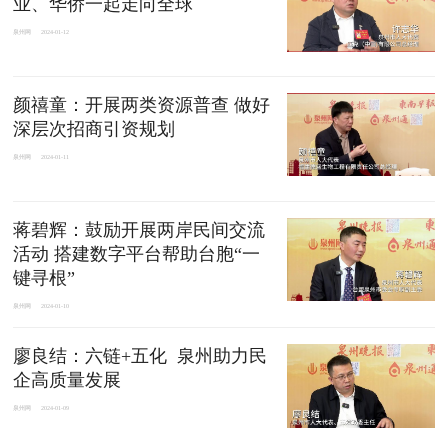
业、华侨一起走向全球
泉州网
2024-01-12
颜禧童：开展两类资源普查 做好
深层次招商引资规划
泉州网
2024-01-11
蒋碧辉：鼓励开展两岸民间交流
活动 搭建数字平台帮助台胞“一
键寻根”
泉州网
2024-01-10
廖良结：六链+五化 泉州助力民
企高质量发展
泉州网
2024-01-09