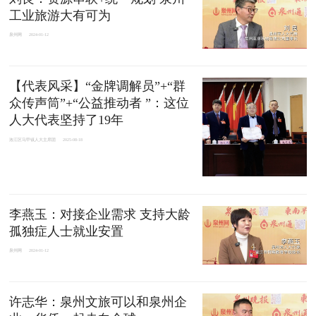
工业旅游大有可为
泉州网
2024-01-12
【代表风采】“金牌调解员”+“群
众传声筒”+“公益推动者 ”：这位
人大代表坚持了19年
洛江区马甲镇人大主席团
2025-08-18
李燕玉：对接企业需求 支持大龄
孤独症人士就业安置
泉州网
2024-01-12
许志华：泉州文旅可以和泉州企