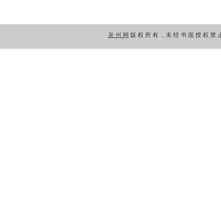
泉 州 网
版 权 所 有 ，未 经 书 面 授 权 禁 止 使 用 C