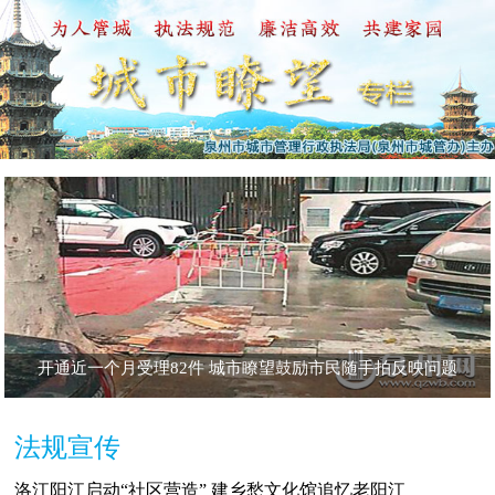
开通近一个月受理82件 城市瞭望鼓励市民随手拍反映问题
样本社区之松林社区 “软硬兼施” 温雅松林更宜居
“社区营造”点亮老旧小区
法规宣传
洛江阳江启动“社区营造” 建乡愁文化馆追忆老阳江