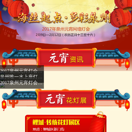
2017泉州元宵灯会三大展区正式亮灯 浓浓元宵气氛
泉州唯一水上座灯点亮
2017泉州元宵灯会赏灯攻略（导览、交通大全）