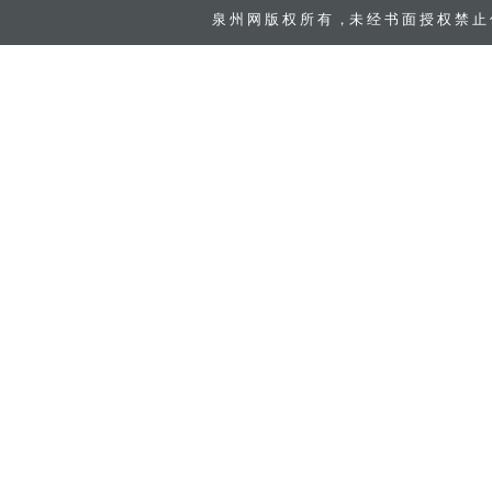
泉 州 网
版 权 所 有 ，未 经 书 面 授 权 禁 止 使 用 Co