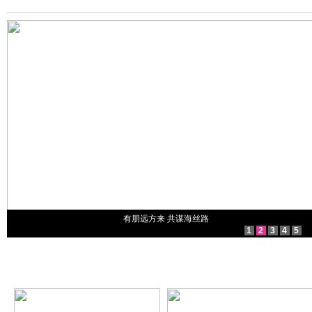
有朋远方来 共谋海丝路
1
2
3
4
5