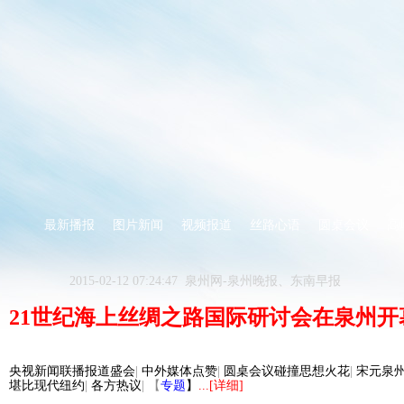
最新播报
图片新闻
视频报道
丝路心语
圆桌会议
高
2015-02-12 07:24:47 泉州网-泉州晚报、东南早报
21世纪海上丝绸之路国际研讨会在泉州开
央视新闻联播报道盛会
|
中外媒体点赞
|
圆桌会议碰撞思想火花
|
宋元泉
堪比现代纽约
|
各方热议
| 【
专题
】
...[详细]