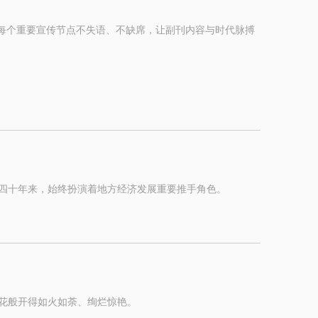
在每个重要宣传节点不失语、不缺席，让副刊内容与时代脉搏
四十年来，始终扮演着地方经济发展重要推手角色。
桐花般开得如火如荼、绚烂惊艳。