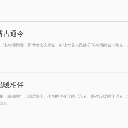
博古通今
，让泉州亟须打开博物馆这扇窗，好让世界人民能分享泉州的城市荣光，
温暖相伴
澜；四秩同行，温暖相伴。作为时代变迁的记录者、民生冷暖的守望者，
力量。