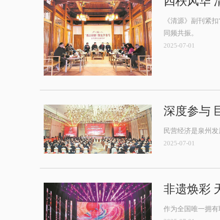
四秩风华 
《清源》副刊紧扣
同频共振。
2025-07-01
深度参与 
民营经济是泉州发
2025-07-01
非遗焕彩 
​作为全国唯一拥