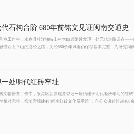
代石构台阶 680年前铭文见证闽南交通史
普查工作中，永春县桂洋镇岐山村大白岩附近发现一处元代道路遗存——岐
岩僧众上下山的必经之路，历经680余年风雨仍保存基本完整，为研究闽
现一处明代红砖窑址
国文物普查工作中，泉港区新发现并登记一座始建于明代隆庆年间的红砖
存相对完整，窑址旁现建有“闽南红砖文化展示馆”，向公众讲述跨越400