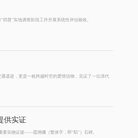
市“四普”实地调查阶段工作开展系统性评估验收。
交通遗迹，更是一枚跨越时空的爱情信物，见证了一位清代
提供实证
重要实物证据——霞洲磯（繁体字，即“矶”）石碑。