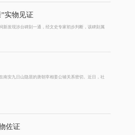
亲”实物见证
祠新发现涉台碑刻一通，经文史专家初步判断，该碑刻属
在南安九日山隐居的唐朝宰相姜公辅关系密切。近日，社
物佐证