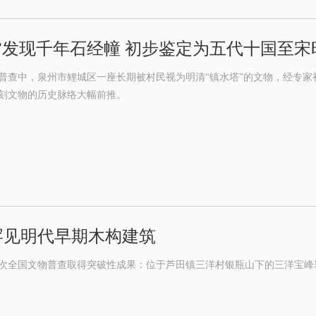
”发现千年石经幢 初步鉴定为五代十国至宋
普查中，泉州市鲤城区一座长期被村民视为明清“镇水塔”的文物，经专
刻文物的历史脉络大幅前推。
罕见明代早期木构建筑
次全国文物普查取得突破性成果：位于芦田镇三洋村银瓶山下的三洋宝峰