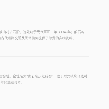
山村古石阶。这处建于元代至正二年（1342年）的石构
南古代道路交通及民俗信仰提供了珍贵的实物资料。
古窑址。窑址名为“虎石隆庆红砖窑”，位于后龙镇坑仔底村
余年的烧造传奇。