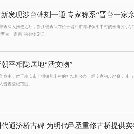
”新发现涉台碑刻一通 专家称系“晋台一家
普查深入推进之际，晋江普查队在位于晋江市陈埭镇湖中村的硕庵公小宗
“晋台一家亲”的实物见证。
朝宰相隐居地“活文物”
普查中，位于南安市丰州镇旭山村的社坛相公泉，经专家初步勘察，其与
入普查登记范围。
明代通济桥古碑 为明代邑丞重修古桥提供实