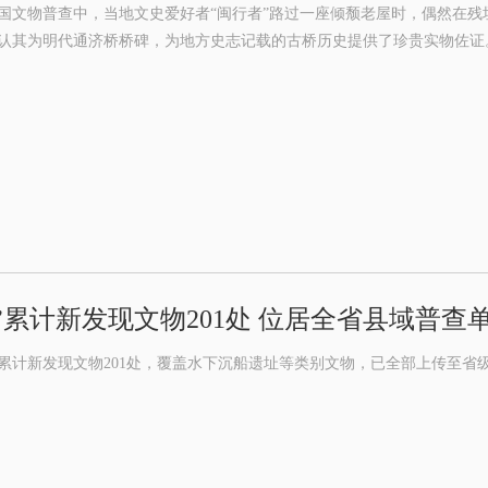
国文物普查中，当地文史爱好者“闽行者”路过一座倾颓老屋时，偶然在
认其为明代通济桥桥碑，为地方史志记载的古桥历史提供了珍贵实物佐证
”累计新发现文物201处 位居全省县域普查
累计新发现文物201处，覆盖水下沉船遗址等类别文物，已全部上传至省