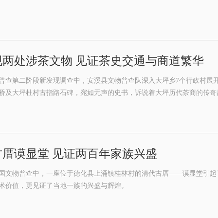
现两处涉茶文物 见证茶史交通与商道繁华
普查第二阶段新发现调查中，安溪县文物普查队深入大坪乡7个行政村展
桥及大坪杜村古指路石碑，宛如无声的史书，诉说着大坪历代茶商的传奇
厝谟显堂 见证两百年家族兴盛
国文物普查中，一座位于德化县上涌镇桂林村的清代古厝——谟显堂引起
术价值，更见证了当地一族的兴盛与辉煌。