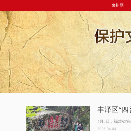
泉州网
丰泽区“四
4月3日，福建省
2026-04-04