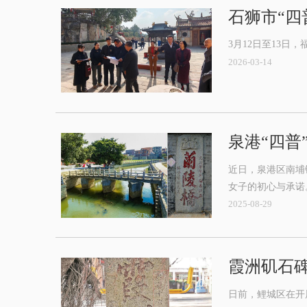
石狮市“四
3月12日至13
2026-03-14
泉港“四普
近日，泉港区南埔
女子的初心与承诺
2025-08-29
霞洲矶石
日前，鲤城区在开