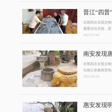
晋江“四普
在第四次全国文物
重要涉台文物，是
2025-07-04
南安发现唐
在第四次全国文物
坛相公泉被南安纳
2025-06-24
惠安发现