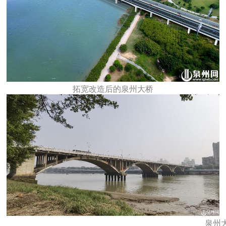
拓宽改造后的泉州大桥
泉州