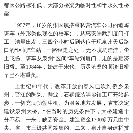
都因公路标准低，大部分桥梁为临时性和半永久性桥
梁。
1957年，18岁的张国镇搭乘私营汽车公司的道崎
班车（外形类似现在的校车），从惠安崇武到厦门打
工。清晨出发，三四个小时后到达位于现泉州天后路
口的“区间”车站，一路经走之处 ，无不坑坑洼洼，尘
土飞扬。班车从泉州“区间”车站到厦门，走的是顺济
旧桥。至1984年，始建于宋代、历尽沧桑的顺济旧桥
早已不堪重负。
上世纪80年代，改革开放的春风已吹到侨乡泉
州，晋江的陶瓷、鞋业，石狮服装等乡镇工厂开始起
步，一切充满勃勃生机。为服务地方发展，省市决定
建设泉州大桥。“在当时的历史条件下，大桥建造十
分不易。一来，缺乏资金。建造资金1700多万元由中
央、省、市三级共同筹集的。二来，泉州自身建桥技