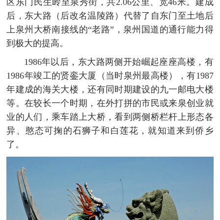
区东门民生岭至泉秀街，共2.06公里、宽46米。建成
后，东大路（后改名温陵路）代替了自东门至土地后
上泉州大桥南接线的“老路”，泉州国道的通行能力得
到极大的提高。
1986年以后，东大路两侧开始崛起座座高楼，有
1986年竣工的贤銮大厦（当时泉州最高楼），有1987
年建成的海关大楼，还有同时期建设的九一邮电大楼
等。在较长一个时期，在外打拼的市民或来泉创业就
业的人们，乘车踏上大桥，看到两侧桥栏杆上形态各
异、憨态可掬的石狮子和白莲花，就知道来到侨乡
了。