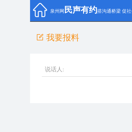
民声有约
泉州网
搭沟通桥梁 促
我要报料
说话人: