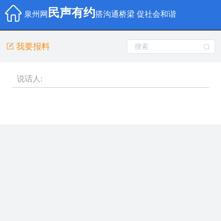
民声有约
泉州网
搭沟通桥梁 促社会和谐
我要报料
说话人: