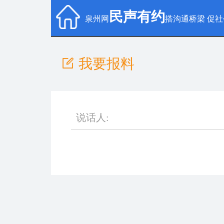
民声有约
泉州网
搭沟通桥梁 促
我要报料
说话人: