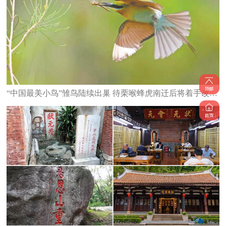
“中国最美小鸟”雏鸟陆续出巢 待栗喉蜂虎南迁后将着手改造栖息地