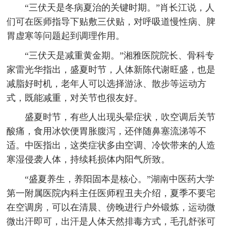
“三伏天是冬病夏治的关键时期。”肖长江说，人
们可在医师指导下贴敷三伏贴，对呼吸道慢性病、脾
胃虚寒等问题起到调理作用。
“三伏天是减重黄金期。”湘雅医院院长、骨科专
家雷光华指出，盛夏时节，人体新陈代谢旺盛，也是
减脂好时机，老年人可以选择游泳、散步等运动方
式，既能减重，对关节也很友好。
盛夏时节，有些人出现头晕症状，吹空调后关节
酸痛，食用冰饮便胃胀腹泻，还伴随鼻塞流涕等不
适。中医指出，这类症状多由空调、冷饮带来的人造
寒湿侵袭人体，持续耗损体内阳气所致。
“盛夏养生，养阳固本是核心。”湖南中医药大学
第一附属医院内科主任医师程丑夫介绍，夏季不要宅
在空调房，可以在清晨、傍晚进行户外锻炼，运动微
微出汗即可，出汗是人体天然排毒方式，毛孔舒张可