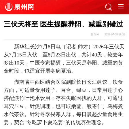
三伏天将至 医生提醒养阳、减重别错过
新华网
2026-07-08 18:39
新华社长沙7月8日电（记者 帅才）2026年三伏天
从7月15日入伏，至8月23日出伏，共计40天，较去年
多出10天。中医专家提醒，三伏天是养阳、减重的黄
金时段，也适宜开展冬病夏治。
湖南省中西医结合医院副院长肖长江建议，饮食
方面，可适量食用莲子、百合、绿豆，日常用莲子心
搭配淡竹叶泡水饮用；存在失眠困扰的人群，可通过
耳穴压豆、针灸调理，也可取桑葚、酸枣仁、乌梅煮
水代茶饮。针对冬季畏寒人群，每日晨起少量食用生
姜，契合“冬吃萝卜夏吃姜”的传统养生理念。