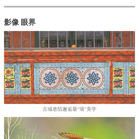
影像 眼界
古城巷陌邂逅最“墙”美学