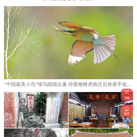
“中国最美小鸟”雏鸟陆续出巢 待栗喉蜂虎南迁后将着手改造栖息地