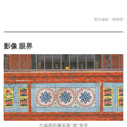
责任编辑：
赖闽荣
影像 眼界
古城巷陌邂逅最“墙”美学