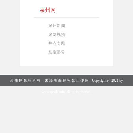
泉州网
泉州新闻
泉网视频
热点专题
影像眼界
泉 州 网 版 权 所 有 ，未 经 书 面 授 权 禁 止 使 用 Copyright @ 2021 by
www.qzwb.com. all rights reserved