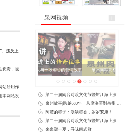
泉网视频
”。违反上
性负责，被
泉州肉粽亮相央视《新闻联播》
网站所用作
第二十届闽台对渡文化节暨蚶江海上泼水节在石狮蚶江启幕
用本网站发
泉州故事|跨越680年：从摩洛哥到泉州 丝路使者“中国行”
阿嬷的粽子：淡淡粽香，岁岁安康！
第二十届闽台对渡文化节暨蚶江海上泼水节在石狮蚶江开幕
来泉甜一夏，寻味闽式鲜