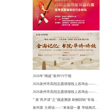
2026年“闽超”泉州VS宁德
2026泉州市高招志愿填报线上咨询会——《出分应急课堂：全流程拆解志愿填报》主题讲座
2026泉州市高招志愿填报线上咨询会——《志愿填报 答疑直播》主题讲座
“‘泉’民开讲”之“循迹溯源 刺桐回响”专场宣讲
泉州菜·大师说——“来泉甜一夏 寻味闽式鲜”上官品牌专场直播