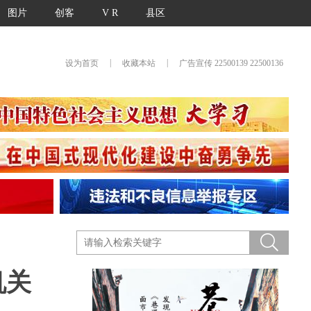
图片
创客
V R
县区
|
|
设为首页
收藏本站
广告宣传 22500139 22500136
机关