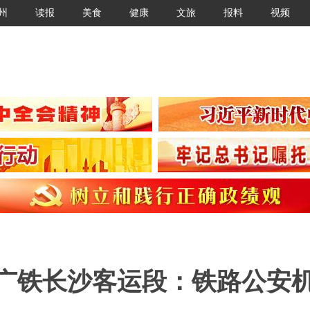
州
读报
美食
健康
文旅
报料
视频
 广铁长沙客运段：铁路公安