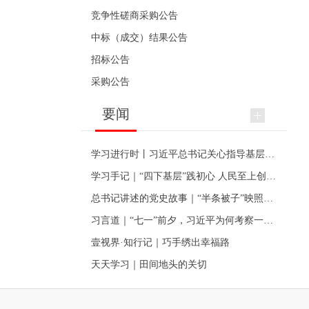
竞争性磋商采购公告
中标（成交）结果公告
招标公告
采购公告
要闻
学习进行时丨习近平总书记关心指导基层党建的故事
学习手记｜“四下基层”践初心 人民至上创伟业
总书记讲述的党史故事｜“半条被子”映照初心
习言道｜“七一”前夕，习近平为何考察一个村级党组织
壹视界·知行记｜巧手绣出幸福路
天天学习｜田间地头的关切