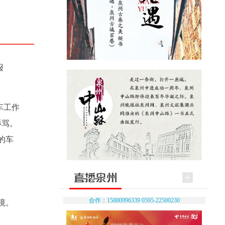
报
车工作
辱骂。
的车
合作：15880996339 0595-22500230
境。