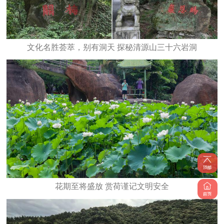
文化名胜荟萃，别有洞天 探秘清源山三十六岩洞
花期至将盛放 赏荷谨记文明安全