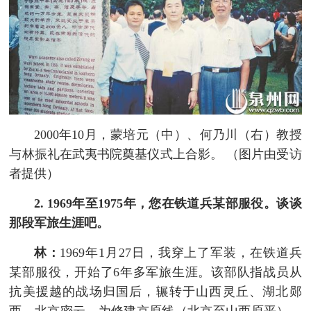
2000年10月，蒙培元（中）、何乃川（右）教授
与林振礼在武夷书院奠基仪式上合影。 （图片由受访
者提供）
2. 1969年至1975年，您在铁道兵某部服役。谈谈
那段军旅生涯吧。
林：
1969年1月27日，我穿上了军装，在铁道兵
某部服役，开始了6年多军旅生涯。该部队指战员从
抗美援越的战场归国后，辗转于山西灵丘、湖北郧
西、北京密云，为修建京原线（北京至山西原平）、