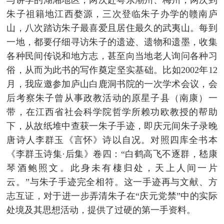
与讲学的湖湘地区，两次赴粤东潮州、梅州，两次到
朱子祖籍地江西婺源，三次登临朱子办学的赣南庐
山，八次踏访朱子最喜爱且居住最久的武夷山。每到
一地，都要仔细寻访朱子的遗迹、遗物和遗墨，收集
各种民间传说和地方志，甚至向当地老人询问各种习
俗，从而为此书的写作奠定坚实基础。比如2002年12
月，我应邀参加庐山白鹿洞书院的一次学术会议，会
后考察朱子曾从事政教活动的原星子县（南康）一
带，在江西省社会科学院哲学所赖功欧教授的帮助
下，从故纸堆中查获一朱子手迹，即庆元间朱子录晚
唐诗人李群玉《言怀》诗以自况。对照四库全书本
《李群玉诗集·后集》卷四：“白鹤高飞不逐群，嵇康
琴酒鲍照文。此身未有棲归处，天上人间一片
云。”与朱子手迹完全相符。这一手迹再与文献、方
志互证，对于进一步弄清朱子在“庆元党禁”中的实际
处境及其思想活动，提供了过硬的第一手资料。