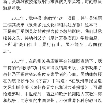
新，吴幼雄教授这般躬行求真的为学风格，时刻鞭策
激励着我。
2011年，我申报“宗教学”这一项目，并与吴鸿丽
主编其成果《泉州多元文化和谐共处探微》这本书，
正是由于受到吴幼雄教授言传身教的影响。我们以承
继吴文良、吴幼雄父子《泉州宗教石刻》学脉自励。
正所谓“高山仰止，景行行止。虽不能至，心向往
之”。
2017年，在泉州关岳庙董事会的慷慨资助下，我
主持的“宗教学”项目成果得以结集出版。该书凝集了
泉州乃至福建省20多位专家学者的心血。吴幼雄教授
在为该书所作的《序言》中写道：“在泉州申报世遗
之际出版专著《泉州多元文化和谐共处探微》，可谓
恰逢盛时。中世纪时，西亚和欧洲长期陷入宗教冲突
和战争，而东亚的中国泉州，不仅世界各种宗教可以