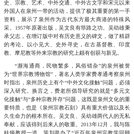
史、宗教、艺术、中外交通、中外古文字和宋元以来
外国人在泉州一带的活动，提供了极其重要的第一手
资料，展示了泉州作为古代东方最大商港的特殊风
采。1957年原著出版，吴文良有筚路之功。吴幼雄秉
承父志，在增订版中对有历史意义的碑文，做了精辟
的考论。以小见大、史外寻史，在古基督教、印度
教、摩尼教等外来宗教的研究上颇有创获与新见。
“濒海通商，民物繁多，风俗错杂”的泉州被誉
为“世界宗教博物馆”，著名人类学家费孝通考察泉州
时指出，泉州历史上有个“中外文化接触”问题，必须
深入研究。换言之，费老所倡导研究的就是“多元文
化接触”与“多种宗教并存”问题，这既是泉州文化的重
要特质，也是《泉州宗教石刻》具有重大价值以及长
久生命力的根本所在。吴文良、吴幼雄两代人的无私
奉献，应该得到后来人的敬重。2013年12月，我与陈
桂炳教授一道，策划举办了“近百年泉州宗教学回顾