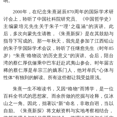
响。
2000年，在纪念朱熹诞辰870周年的国际学术研
讨会上，聆听了中国社科院研究员、《中国哲学史》
主编蒙培元先生关于朱子“‘理’之蕴涵”的演讲。此
后，多次向蒙先生请教，《朱熹新探》是在其鼓励与
指导下写成的。那一年秋天，我先是参加了江西铅山
的朱子学国际学术会议，聆听了任继愈先生（时年85
岁）“朱熹‘格物说’的历史意义”的演讲。会后，陪台
湾的蔡仁厚伉俪乘中巴车赶赴武夷山参会。时年届古
稀的蔡仁厚是牟宗三的嫡系门人，他对牟氏“心体与
性体”有独到的解读。所有这些都让我受益匪浅。
朱熹一生不唯读书，又因“格物”而博学，是一位
百科全书式的思想家。而余所做的挖掘与诠释，仅冰
山之一角。因此，拙著以“新”命名，非敢自诩，当以
自励。《朱熹新探》将文献资料与实地考察相结合，