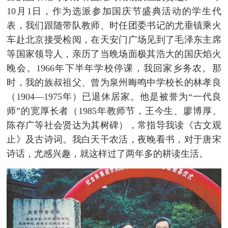
10月1日，作为选派参加国庆节盛典活动的学生代
表，我们跟随带队教师、时任团委书记的尤垂镇乘火
车赴北京接受检阅，在天安门广场见到了毛泽东主席
等国家领导人，亲历了当晩场面极其浩大的国庆焰火
晚会。1966年下半年学校停课，我回家乡务农。那
时，我的族叔祖父、曾为泉州晦鸣中学校长的林孝良
（1904—1975年）已退休居家。他是被誉为“一代良
师”的宽厚长者（1985年教师节，王今生、廖博厚、
陈存广等社会贤达为其树碑），常指导我读《古文观
止》及古诗词。我白天干农活，夜晚看书，对于唐宋
诗话，尤感兴趣，就这样过了两年多的耕读生活。