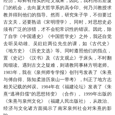
经历，却鲜有翔实的论文成果，因此，我利用出差厦
门的机会，去向厦大哲学系的高令印、何乃川教授求
教并得到他们的指导。然而，研究朱子学，不但要过
古文关，还要熟谙《宋明理学》。同时，对思想史必
须有广泛的涉猎，才不会犯常识性的错误。因此，除
了自学《中国通史》《中国哲学史》之外，我还自觉
去听吴幼雄、吴鉒鉒两位先生的课，如《古代史》
《地方史》《历史文选》等。同时遵照他们的指点，
置《史记》《汉书》及《古文观止》于床头，不时翻
阅细读。遇到古文之疑难，则请教同事林方明老师。
1983年，我在《泉州师专学报》创刊号发表了《朱熹
与傅自得、陈知柔游历泉山一带考》，纠正了地方志
相关记载的舛误。1984年在《福建论坛》发表了《朱
熹“逃禅归儒”的思想转变》（合作）。1999年出版的
《朱熹与泉州文化》（福建人民出版社），从政治、
经济与文化诸方面揭示了南宋泉州社会对朱熹的影