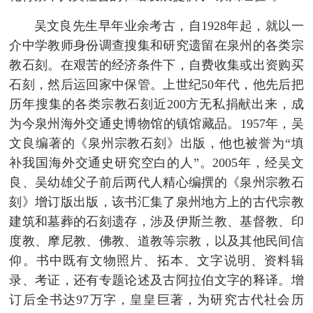
吴文良先生早年业余考古，自1928年起，就以一
介中学教师身份调查搜集和研究遗留在泉州的各类宗
教石刻。在艰苦的经济条件下，自费收集或出资购买
石刻，然后运回家中保管。上世纪50年代，他先后把
历年搜集的各类宗教石刻近200方无私捐献出来，成
为今泉州海外交通史博物馆的镇馆藏品。1957年，吴
文良编著的《泉州宗教石刻》出版，他也被誉为“填
补我国海外交通史研究空白的人”。2005年，经吴文
良、吴幼雄父子前后两代人精心编撰的《泉州宗教石
刻》增订版出版，该书汇集了泉州地方上的古代宗教
建筑和墓葬的石刻遗存，涉及伊斯兰教、基督教、印
度教、摩尼教、佛教、道教等宗教，以及其他民间信
仰。书中既有文物照片、拓本、文字说明、资料辑
录、考证，还有专题论述及古阿拉伯文字的释译。增
订后全书达97万字，皇皇巨著，为研究古代社会历