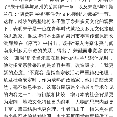
了“朱子理学与泉州关岳崇拜”一章，以及朱熹“与伊斯
兰教：‘胡贾建层楼’事件为‘文化接触’之镜鉴”一节。
这样，就较为完整地将朱子置于泉州多元文化的观照
下，表明朱子是一位在青年时代就经历多元文化接触
的思想家。促成增订本出版的泉州市委宣传部原部长
洪辉煌在《序言》中指出，该书“深入考察朱熹与闽
南泉州多元宗教的关系，得出了‘兼融而非宽容’的结
论。‘兼融’是指当朱熹在建构他的理学思想体系时，
他对多元宗教采取的是兼容并蓄、改造吸收、自我更
新的态度。‘不宽容’是指当宗教活动严重触犯伦理，
危及社会安定时，作为成熟的政治家，他则是防患未
然，毫不姑息手软。这部分应该是全书最具学术创见
的内容之一”；“与初版相比较，增订本的社会背景更
为宏阔，地域文化特征更为鲜明，人物的思想内涵更
丰富，篇章结构也更合理。作者画出了一幅朱熹在闽
南泉州可读的精神地图，也为开展国学教育提供了一