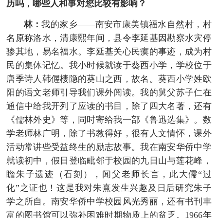
历吗，哪些人和事对您比较有影响？
林：
我的家乡——南安市康美镇福水自然村，村
名原称洛水，清康熙年间，县令李延基因勘察水灾停
骖其地，易名福水。李延基关心民瘼的事迹，成为村
民的集体记忆。我小时候就读于葵西小学，学校位于
唐季诗人韩偓棲隐的葵山之西，故名。葵西小学姓欧
阳的语文老师引导我们课外阅读。我的舅父苏子仁在
通信中给我开列了应读的书目，除了四大名著，还有
《儒林外史》等，同时寄给我一部《鲁迅选集》。数
学老师林广明，除了书教得好，很有人文情怀，课外
活动常讲些受益终生的励志故事。我在南安华侨中学
就读初中，假日登临毗邻于校园的九日山与莲花峰，
瞻朱子遗迹（石刻），闻父老师长言，此大儒“过
化”之证也！这是我对朱熹发生兴趣及日后研究朱子
学之所自。南安华侨中学校园风光秀丽，还有书刊丰
富的图书馆可以弥补困难时期物质上的贫乏。1966年