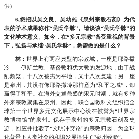
供）
6.您把以吴文良、吴幼雄《泉州宗教石刻》为代
表的学术成果称作“吴氏学脉”。请谈谈“吴氏学脉”的
文化学术意义。如今，在“多元宗教”备受重视的背景
下，弘扬与承继“吴氏学脉”，急需做的是什么？
林：
世界上有两座典型的宗教城，一座是耶路撒
冷——伊斯兰教、基督教和犹太教的发源地，由于战
乱频繁，十八次被夷为平地，又十八次复建；另一座
是泉州，其没有像耶路撒冷那样意为“和平之城”，却
赢得了和平。在海外交通鼎盛的宋元时期，就有多种
外来宗教聚集在泉州。因此，联合国教科文组织把全
球第一个世界多元文化展示中心设在被誉为“世界宗
教博物馆”的泉州。保存于泉州的多元宗教石刻及史
迹，回应并批驳了“文明冲突论”的宗教归因，为全球
化背景下人类社会的和谐发展提供了“泉州经验”。