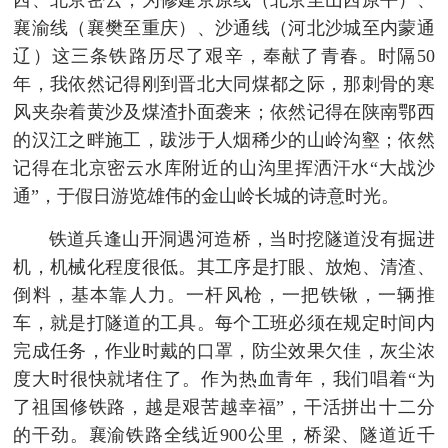
襄渝线（襄樊至重庆）、沙通线（河北沙城至内蒙通
辽）这三条铁路历尽了艰辛，奉献了青春。时隔50
年，我依然记得刚到晋北大同煤都之际，那刺骨的寒
风夹杂着黄沙及煤渣扑面袭来；依然记得在陕南鄂西
的汉江之畔施工，跋涉于人烟稀少的山岭沟壑；依然
记得在北京密云水库附近的山沟里挥洒汗水“大战沙
通”，于假日游览雄伟的金山岭长城的诗意时光。
铁道兵逢山开洞遇河造桥，当时挖隧道没有掘进
机，机械化程度很低。其工序是打眼、放炮、清渣、
倒料，基本靠人力。一杆风枪，一把铁锹，一辆推
车，就是打隧道的工具。每个工班必须在规定时间内
完成任务，作业时戴的口罩，防尘效果欠佳，灰尘浓
度大时很快就堵住了。作为热血青年，我们唱着“为
了祖国修铁路，越是艰苦越幸福”，干活拼出十二分
的干劲。襄渝铁路全线近900公里，桥梁、隧道近千