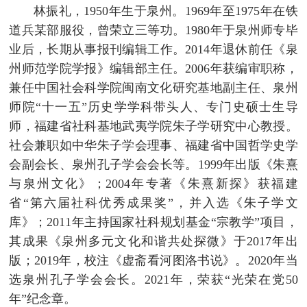
林振礼，1950年生于泉州。1969年至1975年在铁
道兵某部服役，曾荣立三等功。1980年于泉州师专毕
业后，长期从事报刊编辑工作。2014年退休前任《泉
州师范学院学报》编辑部主任。2006年获编审职称，
兼任中国社会科学院闽南文化研究基地副主任、泉州
师院“十一五”历史学学科带头人、专门史硕士生导
师，福建省社科基地武夷学院朱子学研究中心教授。
社会兼职如中华朱子学会理事、福建省中国哲学史学
会副会长、泉州孔子学会会长等。1999年出版《朱熹
与泉州文化》；2004年专著《朱熹新探》获福建
省“第六届社科优秀成果奖”，并入选《朱子学文
库》；2011年主持国家社科规划基金“宗教学”项目，
其成果《泉州多元文化和谐共处探微》于2017年出
版；2019年，校注《虚斋看河图洛书说》。2020年当
选泉州孔子学会会长。2021年，荣获“光荣在党50
年”纪念章。