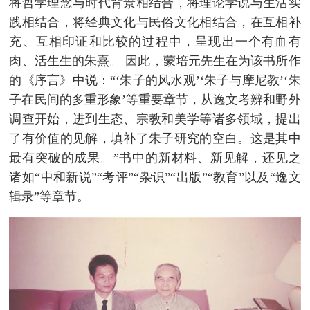
将哲学理念与时代背景相结合，将理论学说与生活实
践相结合，将经典文化与民俗文化相结合，在互相补
充、互相印证和比较的过程中，呈现出一个有血有
肉、活生生的朱熹。 因此，蒙培元先生在为该书所作
的《序言》中说：“‘朱子的风水观’‘朱子与摩尼教’‘朱
子在民间的多重形象’等重要章节，从逸文考辨和野外
调查开始，进到生态、宗教和美学等诸多领域，提出
了有价值的见解，填补了朱子研究的空白。这是其中
最有突破的成果。”书中的新材料、新见解，还见之
诸如“中和新说”“考评”“杂识”“出版”“教育”以及“逸文
辑录”等章节。