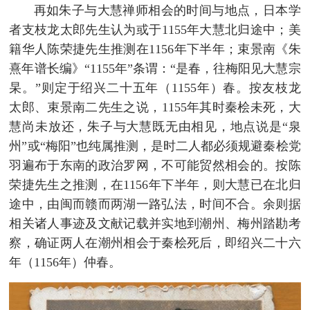
再如朱子与大慧禅师相会的时间与地点，日本学
者支枝龙太郎先生认为或于1155年大慧北归途中；美
籍华人陈荣捷先生推测在1156年下半年；束景南《朱
熹年谱长编》“1155年”条谓：“是春，往梅阳见大慧宗
杲。”则定于绍兴二十五年（1155年）春。按友枝龙
太郎、束景南二先生之说，1155年其时秦桧未死，大
慧尚未放还，朱子与大慧既无由相见，地点说是“泉
州”或“梅阳”也纯属推测，是时二人都必须规避秦桧党
羽遍布于东南的政治罗网，不可能贸然相会的。按陈
荣捷先生之推测，在1156年下半年，则大慧已在北归
途中，由闽而赣而两湖一路弘法，时间不合。余则据
相关诸人事迹及文献记载并实地到潮州、梅州踏勘考
察，确证两人在潮州相会于秦桧死后，即绍兴二十六
年（1156年）仲春。