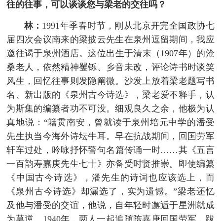
往的往事，可以谈谈您与梁老的交往吗？
林：
1991年季春时节，刚从北京开完全国政协七
届四次会议南来的梁披云先生在泉州逗留期间，我应
邀往谒于泉州酒店。这位出生于清末（1907年）的沧
桑老人，依然精神矍铄、乡音未改，评论诗书时谈笑
风生，回忆往事则发隐阐微。沙发上放着梁老题写书
名、新出版的《泉州古今诗选》，梁老爱不释手，认
为斯集的编纂者功不可没。细观良久之余，他极为认
真地说：“籍贯南安，曾就读于泉州培元中学的潘受
先生执当今海外诗坛牛耳。早在抗战期间，回国劳军
轩车过处，吟咏抒怀警句名篇传诵一时……其《五言
一百韵寿嘉庚先生七十》亦备受时贤推崇。即使编纂
《中国古今诗选》，潘先生的诗词也应该选上，而
《泉州古今诗选》却漏选了，实为遗憾。”梁老还忆
及他与潘受的交谊，他说，自年轻时邂逅于星洲就成
为莫逆。1940年，两人一起追随陈嘉庚回国劳军，跋