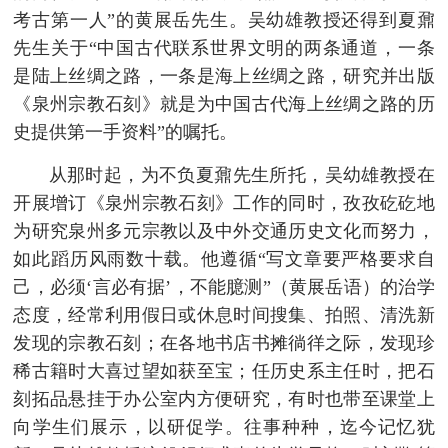
考古第一人”的黄展岳先生。吴幼雄教授还得到夏鼐
先生关于“中国古代联系世界文明的两条通道，一条
是陆上丝绸之路，一条是海上丝绸之路，研究并出版
《泉州宗教石刻》就是为中国古代海上丝绸之路的历
史提供第一手资料”的嘱托。
从那时起，为不负夏鼐先生所托，吴幼雄教授在
开展增订《泉州宗教石刻》工作的同时，孜孜矻矻地
为研究泉州多元宗教以及中外交通历史文化而努力，
如此蹈历风雨数十载。他遵循“写文章要严格要求自
己，必须‘言必有据’，不能臆测”（黄展岳语）的治学
态度，经常利用假日或休息时间搜集、拍照、清洗新
发现的宗教石刻；在各地书店书摊徜徉之际，发现珍
稀古籍时大喜过望如获至宝；任历史系主任时，把石
刻拓品悬挂于办公室内方便研究，有时也带至课堂上
向学生们展示，以研促学。往事种种，迄今记忆犹