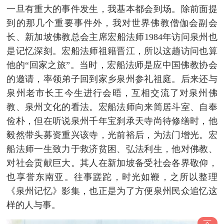
一旦有重大的事件发生，我基本都会到场。除前面提
到的那几个重要事件外，我对世界佛教僧伽会副会
长、新加坡佛教总会主席宏船法师1984年访问泉州也
是记忆深刻。宏船法师祖籍晋江，所以这趟访问也算
他的“回家之旅”。当时，宏船法师是应中国佛教协会
的邀请，率领弟子回到家乡泉州参礼祖庭。后来还与
泉州老市长王今生进行会晤，互相交流了对泉州佛
教、泉州文化的看法。宏船法师向来简居斗室、自奉
俭朴，但在听说泉州千年宝刹承天寺尚待修缮时，他
毅然带头募资重兴该寺，光前裕后，为法门增光。宏
船法师一生致力于救济贫困、弘法利生，他对佛教、
对社会贡献巨大。其人在新加坡备受社会各界敬仰，
也享誉东南亚。往事蹉跎，时光如鞭，之所以整理
《泉州记忆》影集，也正是为了方便泉州民众追忆这
样的人与事。