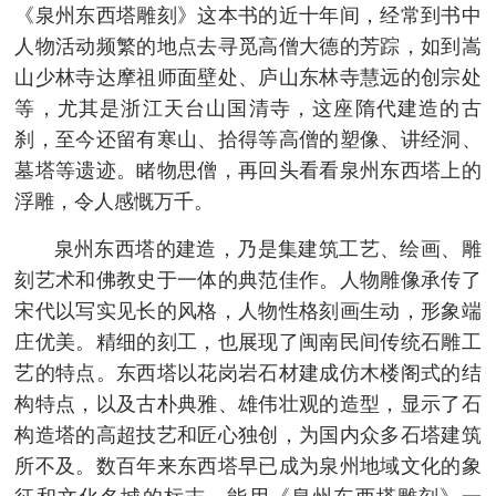
《泉州东西塔雕刻》这本书的近十年间，经常到书中
人物活动频繁的地点去寻觅高僧大德的芳踪，如到嵩
山少林寺达摩祖师面壁处、庐山东林寺慧远的创宗处
等，尤其是浙江天台山国清寺，这座隋代建造的古
刹，至今还留有寒山、拾得等高僧的塑像、讲经洞、
墓塔等遗迹。睹物思僧，再回头看看泉州东西塔上的
浮雕，令人感慨万千。
泉州东西塔的建造，乃是集建筑工艺、绘画、雕
刻艺术和佛教史于一体的典范佳作。人物雕像承传了
宋代以写实见长的风格，人物性格刻画生动，形象端
庄优美。精细的刻工，也展现了闽南民间传统石雕工
艺的特点。东西塔以花岗岩石材建成仿木楼阁式的结
构特点，以及古朴典雅、雄伟壮观的造型，显示了石
构造塔的高超技艺和匠心独创，为国内众多石塔建筑
所不及。数百年来东西塔早已成为泉州地域文化的象