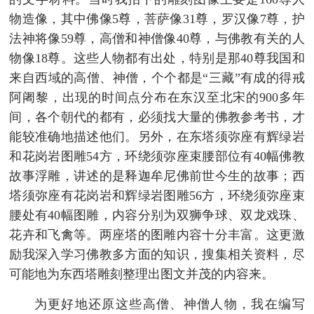
物造像，其中佛像5尊，菩萨像31尊，罗汉像7尊，护
法神将像59尊，高僧和神僧像40尊，与佛教有关的人
物像18尊。这些人物都有出处，特别是那40尊我国和
来自西域的高僧、神僧，个个都是“三藏”有成的得戒
阿阇黎，出现的时间点分布在东汉至北宋的900多年
间，各个朝代的都有，必须找大量的佛教参考书，才
能较准确地描述他们。另外，在东塔须弥座有辉绿岩
和花岗岩图雕54方，环绕须弥座束腰部位有40幅佛教
故事浮雕，讲述的是释迦牟尼佛前世今生的故事；西
塔须弥座有花岗岩和辉绿岩图雕56方，环绕须弥座束
腰处有40幅图雕，内容分别为双狮争球、双龙戏珠、
花卉和飞禽等。两座塔的图雕内容十分丰富。这更激
励我深入学习佛教多方面的知识，搜集相关资料，尽
可能地为东西塔雕刻整理出图文并茂的内容来。
为更好地还原这些高僧、神僧人物，我在编写