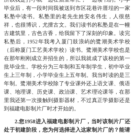
毕业后，有一段时间我被送到市区花巷许厝埕的一家
私塾中读书。私塾里的老先生姓安名伟生，人很慈
祥，也很博识，尤擅古文。我们读书的私塾是在一幢
古建筑里，古色古香，给我留下了深刻的印象。读完
私塾后，1952年我考入厦门鼓浪屿的鹭潮美术学校
（后称厦门工艺美术学校）读书。鹭潮美术学校也是
在那年刚刚成立并招生的，所以我就成了该校的第一
批毕业生。学校分为三年制和五年制学生，初中毕业
生上三年制，小学毕业生上五年制。我当时读的是三
年制。鹭潮美术学校除了专业课外还上语文课、俄语
课、地理课、历史课、政治课、艺术理论课等，在那
里我还第一次接触到摄影器材，不过真正学摄影还是
到福建电影制片厂时才开始的。
2.您1958进入福建电影制片厂，当时该制片厂还
处于初建阶段，您为何选择进入这家制片厂的？能请