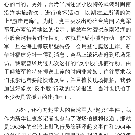
心的目的。另外，台湾当局还派小股特务武装对闽南
沿海实施袭扰，进行破坏活动，以期建立所谓的海
上“游击走廊”。为此，党中央发出粉碎台湾国民党军
窜犯东南沿海地区的指示，解放军对袭扰东南沿海的
小股台湾特务进行搜剿，这就是“反小股”行动。解放
军一旦在海上抓获那些特务，会用登陆艇送上岸。新
华社福建分社一得到消息，会马上派记者赶到现场采
访。我就曾经历过几次这样的“反小股”抓捕行动。由
于解放军将特务押送上岸的时间非常短，往往要求我
们摄影记者要能快速反应，并且擅长现场抓拍。我参
加过好多次“反小股”行动的采访报道，当时也抓拍了
不少极具震撼力的逮捕画面。
另外，还有两起重大的台湾军人“起义”事件，我
作为新华社摄影记者也参与了现场拍摄和报道，那就
是1963年的台湾上尉飞行员徐廷泽起义事件和1964年