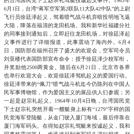
的台湾国民党下士赵宗礼驾艇投诚起义事件。1963年
6月1日，台湾“蒋军空军第2联队11大队42中队”的上尉
飞行员徐廷泽起义，驾着喷气战斗机弃暗投明地飞返
大陆，降落在福清的龙田机场。我和新华社福建分社
的同事接到通知后，立即赶往龙田机场，对徐廷泽起
义事件进行了详细报道，此事震动了海内外。6月4
日，国防部在福州召开了盛大的欢迎会，空军司令员
刘亚楼代表国防部宣布命令：授予徐廷泽少校军衔，
并奖励他2500两黄金。随后在6月21日，北京市各界
也举行欢迎大会，欢迎徐廷泽驾机起义的爱国行动。
徐廷泽带来的“佩刀”喷气战斗机迄今仍陈列在中国人
民军事博物馆，作为爱国主义的展品供人们参观；另
一起是赵宗礼起义。1964年10月4日晚，台湾国民党
下士赵宗礼突然开着一艘艇身上标有“1279”字样的国
民党海军登陆艇，从金门驶入厦门海域，最后停靠在
厦门海军码头。在得知赵宗礼驾艇来投诚起义，我和