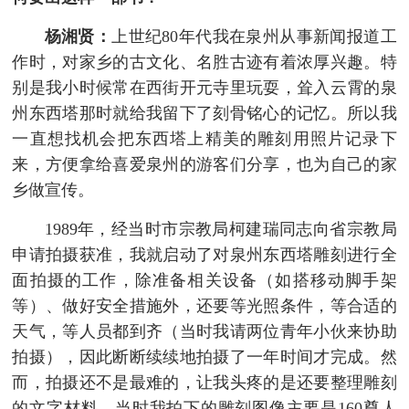
杨湘贤：
上世纪80年代我在泉州从事新闻报道工
作时，对家乡的古文化、名胜古迹有着浓厚兴趣。特
别是我小时候常在西街开元寺里玩耍，耸入云霄的泉
州东西塔那时就给我留下了刻骨铭心的记忆。所以我
一直想找机会把东西塔上精美的雕刻用照片记录下
来，方便拿给喜爱泉州的游客们分享，也为自己的家
乡做宣传。
1989年，经当时市宗教局柯建瑞同志向省宗教局
申请拍摄获准，我就启动了对泉州东西塔雕刻进行全
面拍摄的工作，除准备相关设备（如搭移动脚手架
等）、做好安全措施外，还要等光照条件，等合适的
天气，等人员都到齐（当时我请两位青年小伙来协助
拍摄），因此断断续续地拍摄了一年时间才完成。然
而，拍摄还不是最难的，让我头疼的是还要整理雕刻
的文字材料。当时我拍下的雕刻图像主要是160尊人