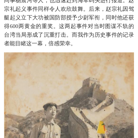
同事杨震河等人，也迅速赶到海军码头进行报道。赵
宗礼起义事件同样令人欢欣鼓舞。后来，赵宗礼因驾
艇起义立下大功被国防部授予少尉军衔，同时他还获
得600两黄金的重奖。这两起事件对当时图谋不轨的
台湾当局形成了沉重打击。而我作为历史事件的记录
者能目睹这一幕，倍感荣幸。