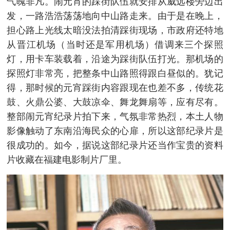
气魄非凡。闹元宵的踩街队伍就安排从威远楼旁边出
发，一路浩浩荡荡地向中山路走来。由于是在晚上，
担心路上光线太暗没法拍清踩街现场，市政府还特地
从晋江机场（当时还是军用机场）借调来三个探照
灯，用卡车装载着，沿途为踩街队伍打光。那机场的
探照灯非常亮，把整条中山路照得跟白昼似的。犹记
得，那时候的元宵踩街内容跟现在也差不多，传统花
鼓、火鼎公婆、大鼓凉伞、舞龙舞扇等，应有尽有。
整部闹元宵纪录片拍下来，气氛非常热烈，本土人物
影像触动了东南沿海民众的心扉，所以这部纪录片是
很成功的。如今，据说这部纪录片还当作宝贵的资料
片收藏在福建电影制片厂里。