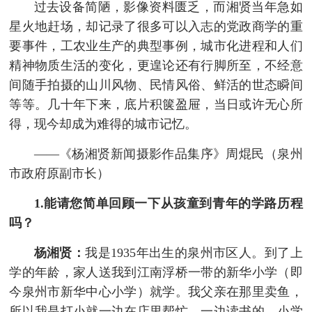
过去设备简陋，影像资料匮乏，而湘贤当年急如
星火地赶场，却记录了很多可以入志的党政商学的重
要事件，工农业生产的典型事例，城市化进程和人们
精神物质生活的变化，更遑论还有行脚所至，不经意
间随手拍摄的山川风物、民情风俗、鲜活的世态瞬间
等等。几十年下来，底片积箧盈屉，当日或许无心所
得，现今却成为难得的城市记忆。
——《杨湘贤新闻摄影作品集序》周焜民（泉州
市政府原副市长）
1.能请您简单回顾一下从孩童到青年的学路历程
吗？
杨湘贤：
我是1935年出生的泉州市区人。到了上
学的年龄，家人送我到江南浮桥一带的新华小学（即
今泉州市新华中心小学）就学。我父亲在那里卖鱼，
所以我是打小就一边在店里帮忙，一边读书的。小学