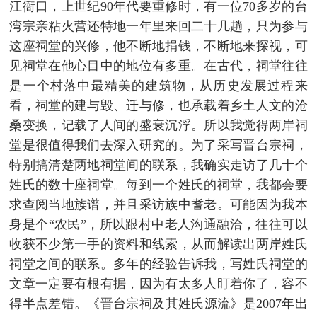
江衙口，上世纪90年代要重修时，有一位70多岁的台
湾宗亲粘火营还特地一年里来回二十几趟，只为参与
这座祠堂的兴修，他不断地捐钱，不断地来探视，可
见祠堂在他心目中的地位有多重。在古代，祠堂往往
是一个村落中最精美的建筑物，从历史发展过程来
看，祠堂的建与毁、迁与修，也承载着乡土人文的沧
桑变换，记载了人间的盛衰沉浮。所以我觉得两岸祠
堂是很值得我们去深入研究的。为了采写晋台宗祠，
特别搞清楚两地祠堂间的联系，我确实走访了几十个
姓氏的数十座祠堂。每到一个姓氏的祠堂，我都会要
求查阅当地族谱，并且采访族中耆老。可能因为我本
身是个“农民”，所以跟村中老人沟通融洽，往往可以
收获不少第一手的资料和线索，从而解读出两岸姓氏
祠堂之间的联系。多年的经验告诉我，写姓氏祠堂的
文章一定要有根有据，因为有太多人盯着你了，容不
得半点差错。《晋台宗祠及其姓氏源流》是2007年出