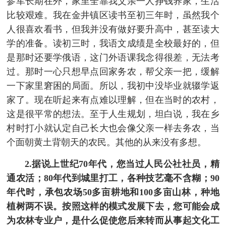
参军长期在外，家里全靠我父亲一人挣钱养家，生活
比较艰难。我在金井镇区读书至初三年时，虽然我个
人很喜欢看书，但我并没有做好要升高中，甚至读大
学的准备。读初三时，我语文成绩是全校最好的，但
是那时还要学俄语，这门外语课我念得很差，无法考
过。那时一心只想早点回家务农，帮父亲一把，缓解
一下家里窘困的局面。所以，我初中没毕业就辍学返
家了。现在听起来有点难以理解，但在当时的农村，
这是很平常的想法。至于人生规划，坦白说，我在乡
村时打小就认定自己长大也会像父亲一样去务农，当
个面朝黄土背朝天的农民。其他的从来没有多想。
2.据说上世纪70年代，您当过人民公社社员，精
通农活；80年代到城里打工，各种技艺毫不含糊；90
年代时，承包农场50多亩耕地和100多亩山林，种地
植树两不误。按照这样的模式发展下去，您可能会成
为农林专业户，是什么促使您后来转而从事起文化工