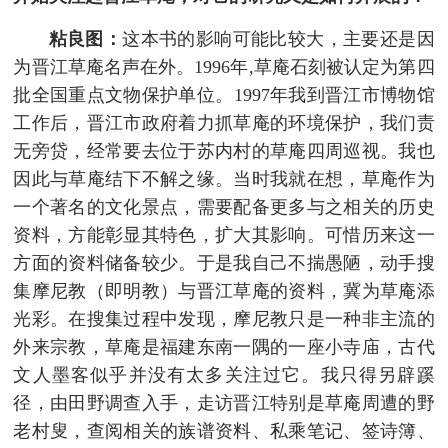
粘良图：
这本书的影响可能比较大，主要还是因
为晋江草庵名声在外。1996年,草庵石刻被认定为第四
批全国重点文物保护单位。1997年我到晋江市博物馆
工作后，晋江市政府着力抓草庵的环境保护，我们责
无旁贷，经常要去位于苏内村的草庵四周巡视。我也
因此与草庵结下不解之缘。当时我就在想，草庵作为
一个著名的文化景点，需要配备更多与之相关的历史
资料，方能彰显其特色，扩大其影响。可惜历来这一
方面的资料储备较少。于是我自己不揣愚陋，动手搜
集摩尼教（即明教）与晋江草庵的资料，冀为草庵添
光彩。在搜集过程中发现，摩尼教只是一种非主流的
外来宗教，草庵是福建东南一隅的一座小寺庙，古代
文人墨客似乎并没有太多关注过它。我只得另辟蹊
径，由田野调查入手，走访晋江特别是草庵周遭的野
老村叟，查阅相关的族谱资料、私乘笔记、签诗簿、