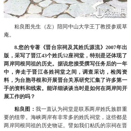
粘良图先生（左）陪同中山大学王丁教授参观草
庵。
8.您的专著《晋台宗祠及其姓氏源流》2007年出
版，采写了晋江43个姓氏52座祠堂，特别是还体现了
两岸同根同祖的历史。据说您接受撰写任务后的一年
中，奔走于晋江各姓祠堂之间，调查采访，检阅资
料，为台胞寻根和开展晋台关系研究汇集了许多第一
手的资料和线索。能详细谈谈当时是如何在两岸间开
展工作的吗？
粘良图：
我一直认为祠堂是联系两岸姓氏族群重
要的纽带。海峡两岸有非常多的姓氏祠堂，这些都是
两岸同根同祖的历史物证。譬如我们粘氏的宗祠在晋