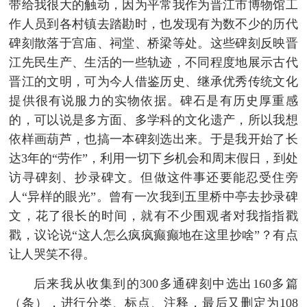
带给我很大的触动，因为平常我作为晋江市博物馆工
作人员到各村镇去踏勘时，也发现有为数不少的历代
碑刻散落于宫庙、祠堂、桥梁等处。这些碑刻反映晋
江先民生产、生活的一些轨迹，不同程度地展示古代
晋江的文明，可为今人借鉴历史、继承优秀传统文化
提供很有说服力的实物依据。碑石是有历史厚重感
的，可以说是多方面、多学科的文化遗产，所以我想
依样画葫芦，也搞一本碑刻选出来。于是我开始了长
达3年的“劳作”，利用一切下乡机会和周末假日，到处
访寻碑刻、抄录碑文。但做这件事还要能忍受住旁
人“异样的眼光”。曾有一次我到五里桥中亭去抄录碑
文，花了很长的时间，就有不少围观者对我指指戳
戳，议论说“这人怎么疯疯癫癫地在这里抄啥”？有点
让人哭笑不得。
后来我从收集到的300多通碑刻中选出160多篇
（条），进行分类、标点、注释，最后又删定为108