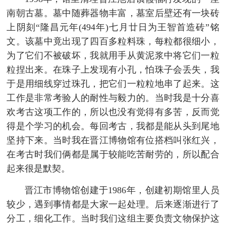
南朝古墓。墓中随葬器物丰富，墓室后壁还有一块砖
上阴刻“隆昌元年(494年)七月廿日为王智首造砖”铭
文。该墓中竟出现了四百多粒料珠，每粒都很细小，
为了它们不被破坏，我就用手从黄泥浆中将它们一粒
粒捏出来。在珠子上发现有小孔，怕珠子会丢失，我
于是用细线穿过珠孔，把它们一粒粒地串了起来。这
工作是非常考验人的耐性与毅力的。当时我是十分喜
欢考古这项工作的，所以也没有觉得有多苦，反而觉
得是个学习的机会。每回考古，我都是能从头到尾地
坚持下来。当时我在晋江博物馆有位搭档叫张红兴，
在考古时我们俩都是属于较能吃苦耐劳的，所以配合
起来很是默契。
晋江市博物馆创建于1986年，创建初期馆里人员
较少，遇到事情都是大家一起处理。后来逐渐进行了
分工，细化工作。当时我们这组主要负责文物保护这