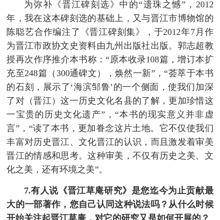
为弥补《晋江碑刻选》中的“遗珠之憾”，2012
年，我在这本碑刻选的基础上，又与晋江市博物馆的
陈聪艺合作编注了《晋江碑刻集》，于2012年7月作
为晋江市政协文史资料由九州出版社出版。郭志超教
授再次作序推介本书称：“原本收录108篇，增订本扩
充至248篇（300通碑文），焕然一新”，“荟萃于本书
的石刻，展示了‘海滨邹鲁’的一个侧面，使我们加深
了对（晋江）这一历史文化名县的了解，更加珍惜这
一宝贵的历史文化遗产”，“本书的现实意义并非虚
言”，“读了本书，更加眷念这片土地。它不仅使我们
丰富对历史晋江、文化晋江的认识，而且激发着审美
晋江的情感和思考。这种审美，不仅有历史之美、文
化之美，还有环境之美”。
7.有人说《晋江草庵研究》是您迄今为止贡献最
大的一部著作，您自己认同这种说法吗？从什么时候
开始关注起晋江草庵，对它的研究又是如何开展的？