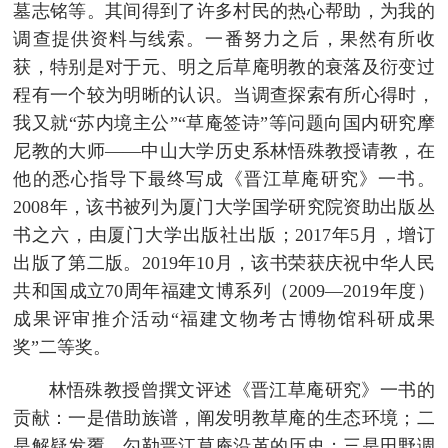
墓志铭等。其间得到了许多村民的热心帮助，为我的
调查提供资料与线索。一番努力之后，果然有所收
获，特别是对于元、明之后草庵明教的衰落及衍变过
程有一个较为明晰的认识。当调查探索有所心得时，
我又就“苏内境主公”“草庵签诗”等问题向国内研究摩
尼教的大师——中山大学历史系林悟殊教授请教，在
他的悉心指导下最终写成《晋江草庵研究》一书。
2008年，该书被列为厦门大学国学研究院资助出版丛
书之六，由厦门大学出版社出版；2017年5月，增订
出版了第二版。2019年10月，该书荣获庆祝中华人民
共和国成立70周年福建文博系列（2009—2019年度）
成果评审推介活动“福建文物考古博物馆科研成果
奖”二等奖。
林悟殊教授曾撰文评述《晋江草庵研究》一书的
贡献：一是借助族谱，阐发明教草庵的生态环境；二
是解疑发覆，勾勒晋江草庵沿革的历史；三是田野调