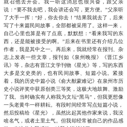
就召他去开会。我一听这消息也很兴奋，跟父亲
说：“要不我去吧，我会讲还会写，更方便。”父亲听
了大手一挥：“好，你去你去！”结果我就去了，后来
写了十来篇民间故事，全部都被采用了。这样一来，
自己心里也算是有了点底，默默想：“看来我写的东
西，还是能被接受的啊。”后来在书里还有介绍几位
作者，我是其中之一。再后来，我就经常在报刊、杂
志上发表一些文章，报刊如《泉州晚报》《晋江乡
讯》等，杂志有晋江文学刊物《星光》等，写的东西
大多是文史类的，也有民间故事、短篇小说。紧接
着，我的历史中篇小说《俞大猷蒙难记》在泉州市历
史小说评奖中获原创类三等奖，这极大地鼓舞、激励
了我。当时确实有人称我为文坛“黑马”，但我更想像
一头老黄牛一样耕耘。有段时间经常写点短篇小说，
然后投稿给《星光》，虽然比起其他作家来说，我没
啥名气，或者土里土气。但我却经常被自己的作品感