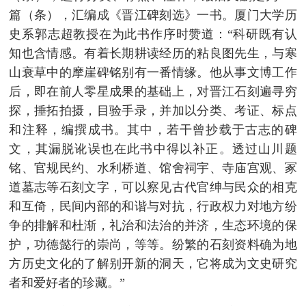
篇（条），汇编成《晋江碑刻选》一书。厦门大学历
史系郭志超教授在为此书作序时赞道：“科研既有认
知也含情感。有着长期耕读经历的粘良图先生，与寒
山衰草中的摩崖碑铭别有一番情缘。他从事文博工作
后，即在前人零星成果的基础上，对晋江石刻遍寻穷
探，捶拓拍摄，目验手录，并加以分类、考证、标点
和注释，编撰成书。其中，若干曾抄载于古志的碑
文，其漏脱讹误也在此书中得以补正。透过山川题
铭、官规民约、水利桥道、馆舍祠宇、寺庙宫观、冢
道墓志等石刻文字，可以察见古代官绅与民众的相克
和互倚，民间内部的和谐与对抗，行政权力对地方纷
争的排解和杜渐，礼治和法治的并济，生态环境的保
护，功德懿行的崇尚，等等。纷繁的石刻资料确为地
方历史文化的了解别开新的洞天，它将成为文史研究
者和爱好者的珍藏。”