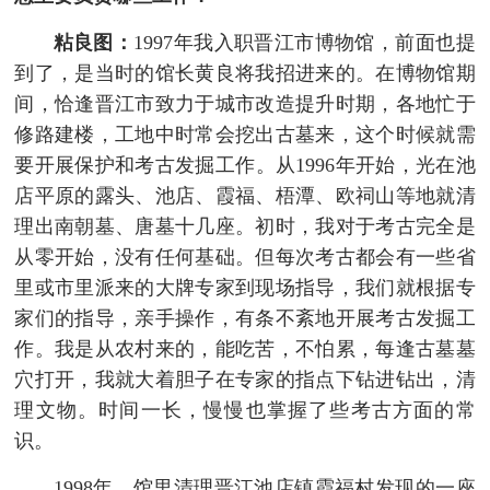
粘良图：
1997年我入职晋江市博物馆，前面也提
到了，是当时的馆长黄良将我招进来的。在博物馆期
间，恰逢晋江市致力于城市改造提升时期，各地忙于
修路建楼，工地中时常会挖出古墓来，这个时候就需
要开展保护和考古发掘工作。从1996年开始，光在池
店平原的露头、池店、霞福、梧潭、欧祠山等地就清
理出南朝墓、唐墓十几座。初时，我对于考古完全是
从零开始，没有任何基础。但每次考古都会有一些省
里或市里派来的大牌专家到现场指导，我们就根据专
家们的指导，亲手操作，有条不紊地开展考古发掘工
作。我是从农村来的，能吃苦，不怕累，每逢古墓墓
穴打开，我就大着胆子在专家的指点下钻进钻出，清
理文物。时间一长，慢慢也掌握了些考古方面的常
识。
1998年，馆里清理晋江池店镇霞福村发现的一座