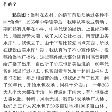
作的？
粘良图：
当时在农村，的确前前后后换过各种不
同“角色”。1965年中学辍学后，我即从事农业劳动，
期间还有几年在小学、中学代课的经历。上世纪70年
代，顺应形势大潮，成了人民公社社员。南安建山美
水库时，我也去了。由于平常比较爱写点东西，所以
在建设山美水库时期，我认真写了不少宣传稿件，投
稿给当地广播站，这些稿件绝大部分还真用高音喇叭
给广播了出来，自己听了心底也是美滋滋的。80年代
曾到城里打过小工，也曾跟着堂兄弟一起到山柄村去
当打石匠，那是相当苦的活，但我还是熬了过来。到
了90年代，开始承包农场，同样十分卖力，一年365
天几乎天天都在干活。即使遇到下雨天，有时也要出
去撒化肥、种树，风雨无阻。我们那农场地广人稀，
我们是三户人家承包了50多亩耕地和100多亩山林，