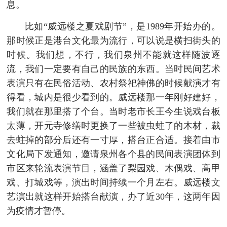
息。
比如“威远楼之夏戏剧节”，是1989年开始办的。
那时候正是港台文化最为流行，可以说是横扫街头的
时候。我们想，不行，我们泉州不能就这样随波逐
流，我们一定要有自己的民族的东西。当时民间艺术
表演只有在民俗活动、农村祭祀神佛的时候献演才有
得看，城内是很少看到的。威远楼那一年刚好建好，
我们就在那里搭了个台。当时老市长王今生说戏台板
太薄，开元寺修缮时更换了一些被虫蛀了的木材，裁
去蛀掉的部分后还有一寸厚，搭台正合适。接着由市
文化局下发通知，邀请泉州各个县的民间表演团体到
市区来轮流表演节目，涵盖了梨园戏、木偶戏、高甲
戏、打城戏等，演出时间持续一个月左右。威远楼文
艺演出就这样开始搭台献演，办了近30年，这两年因
为疫情才暂停。