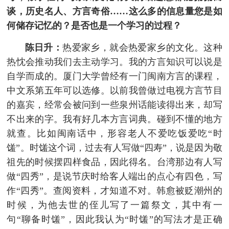
谈，历史名人、方言奇俗……这么多的信息量您是如
何储存记忆的？是否也是一个学习的过程？
陈日升：
热爱家乡，就会热爱家乡的文化。这种
热忱会推动我们去主动学习。我的方言知识可以说是
自学而成的。厦门大学曾经有一门闽南方言的课程，
中文系第五年可以选修。以前我曾做过电视方言节目
的嘉宾，经常会被问到一些泉州话能读得出来，却写
不出来的字。我有好几本方言词典。碰到不懂的地方
就查。比如闽南话中，形容老人不爱吃饭爱吃“时
馐”。时馐这个词，过去有人写做“四寿”，说是因为敬
祖先的时候摆四样食品，因此得名。台湾那边有人写
做“四秀”，是说节庆时给客人端出的点心有四色，写
作“四秀”。查阅资料，才知道不对。韩愈被贬潮州的
时候，为他去世的侄儿写了一篇祭文，其中有一
句“聊备时馐”，因此我认为“时馐”的写法才是正确