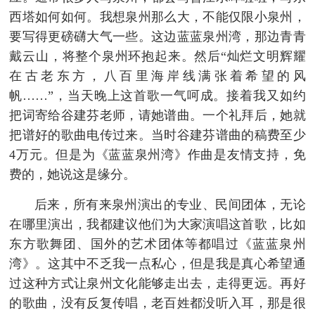
西塔如何如何。我想泉州那么大，不能仅限小泉州，
要写得更磅礴大气一些。这边蓝蓝泉州湾，那边青青
戴云山，将整个泉州环抱起来。然后“灿烂文明辉耀
在古老东方，八百里海岸线满张着希望的风
帆……”，当天晚上这首歌一气呵成。接着我又如约
把词寄给谷建芬老师，请她谱曲。一个礼拜后，她就
把谱好的歌曲电传过来。当时谷建芬谱曲的稿费至少
4万元。但是为《蓝蓝泉州湾》作曲是友情支持，免
费的，她说这是缘分。
后来，所有来泉州演出的专业、民间团体，无论
在哪里演出，我都建议他们为大家演唱这首歌，比如
东方歌舞团、国外的艺术团体等都唱过《蓝蓝泉州
湾》。这其中不乏我一点私心，但是我是真心希望通
过这种方式让泉州文化能够走出去，走得更远。再好
的歌曲，没有反复传唱，老百姓都没听入耳，那是很