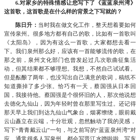
6.对家乡的特殊情感让您写下了《蓝蓝泉州湾》
这首歌，这首歌是在什么样的背景之下写就的？
陈日升：
当时我在做文化工作，整天想着要如何
宣传泉州。很多地方都有自己的歌，比如有一首歌叫
《太阳岛》，因为有这么一首歌，大家都想去看一
下。我们泉州那么好，应该有一首能够流传的歌，在
那之前，泉州文化部门也曾发起过几次歌曲征集活
动，但其结果都不够理想。我想，不然自己试试看。
但是酝酿了两年，也没写出自己满意的歌词，稿纸不
知道撕掉了多少张。恰巧有一天，蔡国强从日本回
国，我接待他。蔡国强是个很怀旧的人，那次他说想
去德化九仙山，因为年轻时曾在那里写生过。还记得
那天早上我们到达九仙山气象台，烟雾缭绕，眼前戴
云山矗立在云端，十分壮观，忽然触动了我的灵感，
写下“青青戴云山”一句，与之前写的“蓝蓝泉州湾”对
应。通常很多人写泉州，都会写晋江水哗啦啦，写东