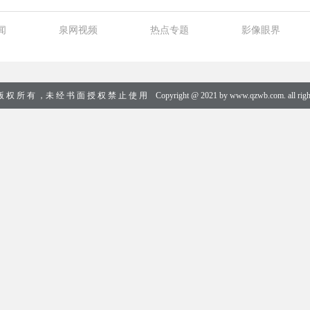
闻
泉网视频
热点专题
影像眼界
权 所 有 ，未 经 书 面 授 权 禁 止 使 用 Copyright @ 2021 by www.qzwb.com. all rights