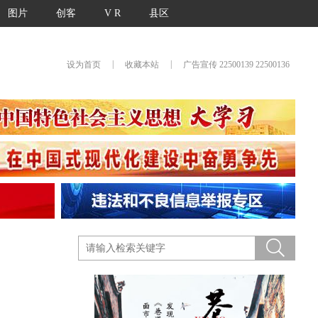
图片
创客
V R
县区
|
|
设为首页
收藏本站
广告宣传 22500139 22500136