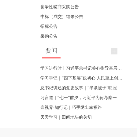
竞争性磋商采购公告
中标（成交）结果公告
招标公告
采购公告
要闻
学习进行时丨习近平总书记关心指导基层党建的故事
学习手记｜“四下基层”践初心 人民至上创伟业
总书记讲述的党史故事｜“半条被子”映照初心
习言道｜“七一”前夕，习近平为何考察一个村级党组织
壹视界·知行记｜巧手绣出幸福路
天天学习｜田间地头的关切