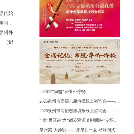
据传始
年间，
泉州外
。（记
2026年“闽超”泉州VS宁德
2026泉州市高招志愿填报线上咨询会——《出分应急课堂：全流程拆解志愿填报》主题讲座
2026泉州市高招志愿填报线上咨询会——《志愿填报 答疑直播》主题讲座
“‘泉’民开讲”之“循迹溯源 刺桐回响”专场宣讲
泉州菜·大师说——“来泉甜一夏 寻味闽式鲜”上官品牌专场直播