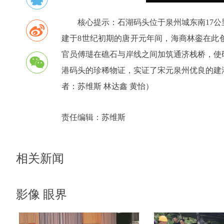
核心提示：石湖码头位于泉州城东南17
建于8世纪初期的唐开元年间，海商林銮在此
官员傅琎在礁石与岸线之间加筑通济栈桥，使
港码头的珍稀物证，实证了宋元泉州优良的建
者：苏维斯 林达鑫 黄怡）
责任编辑：
苏维斯
相关新闻
影像 眼界