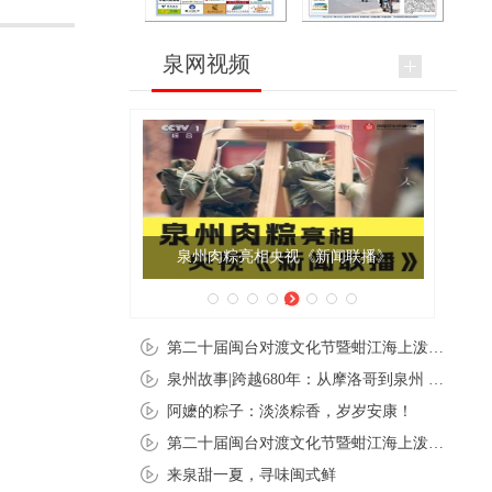
泉网视频
泉州肉粽亮相央视《新闻联播》
第二十届闽台对渡文化节暨蚶江海上泼水节在石狮蚶江启幕
泉州故事|跨越680年：从摩洛哥到泉州 丝路使者“中国行”
阿嬷的粽子：淡淡粽香，岁岁安康！
第二十届闽台对渡文化节暨蚶江海上泼水节在石狮蚶江开幕
来泉甜一夏，寻味闽式鲜