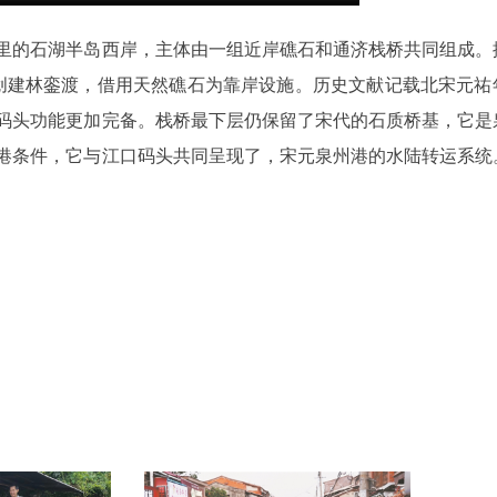
公里的石湖半岛西岸，主体由一组近岸礁石和通济栈桥共同组成。
创建林銮渡，借用天然礁石为靠岸设施。历史文献记载北宋元祐
码头功能更加完备。栈桥最下层仍保留了宋代的石质桥基，它是
港条件，它与江口码头共同呈现了，宋元泉州港的水陆转运系统