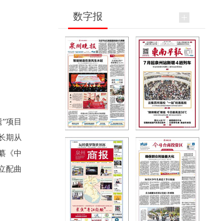
数字报
”项目
长期从
纂《中
立配曲