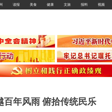
州
读报
美食
健康
文旅
报料
视频
越百年风雨 俯拾传统民乐