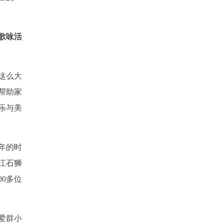
歌咏活
这么大
帮助家
乐与美
。
八年的时
江石狮
0多位
爱群小