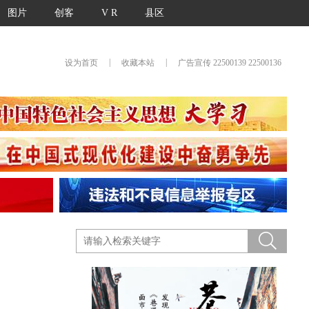
图片
创客
V R
县区
|
|
设为首页
收藏本站
广告宣传 22500139 22500136