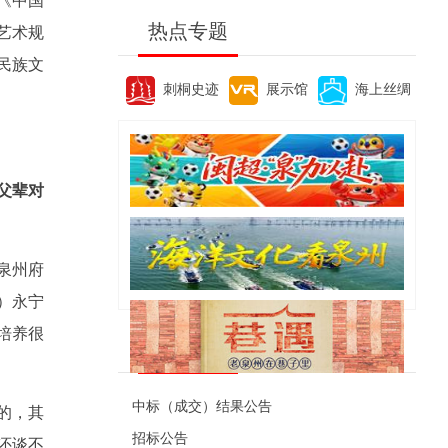
《中国
热点专题
艺术规
民族文
刺桐史迹
展示馆
海上丝绸
父辈对
泉州府
）永宁
培养很
便民资讯
中标（成交）结果公告
的，其
招标公告
还谈不