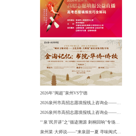
2026年“闽超”泉州VS宁德
2026泉州市高招志愿填报线上咨询会——《出分应急课堂：全流程拆解志愿填报》主题讲座
2026泉州市高招志愿填报线上咨询会——《志愿填报 答疑直播》主题讲座
“‘泉’民开讲”之“循迹溯源 刺桐回响”专场宣讲
泉州菜·大师说——“来泉甜一夏 寻味闽式鲜”上官品牌专场直播