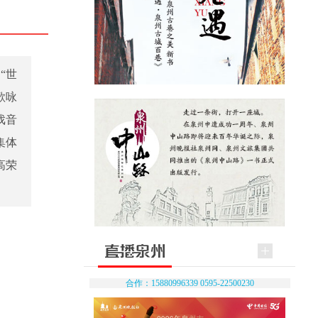
“世
歌咏
戏音
集体
高荣
合作：15880996339 0595-22500230