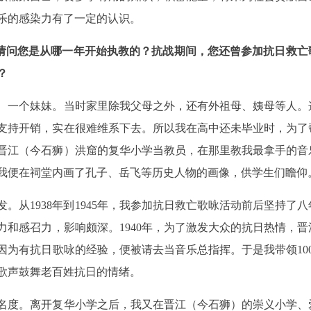
乐的感染力有了一定的认识。
。请问您是从哪一年开始执教的？抗战期间，您还曾参加抗日救亡
？
、一个妹妹。当时家里除我父母之外，还有外祖母、姨母等人。
支持开销，实在很难维系下去。所以我在高中还未毕业时，为了
晋江（今石狮）洪窟的复华小学当教员，在那里教我最拿手的音
我便在祠堂内画了孔子、岳飞等历史人物的画像，供学生们瞻仰
发。从1938年到1945年，我参加抗日救亡歌咏活动前后坚持了
和感召力，影响颇深。1940年，为了激发大众的抗日热情，晋
为有抗日歌咏的经验，便被请去当音乐总指挥。于是我带领100
歌声鼓舞老百姓抗日的情绪。
名度。离开复华小学之后，我又在晋江（今石狮）的崇义小学、