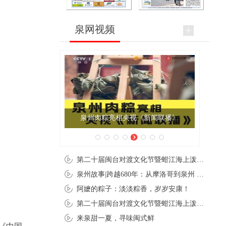
泉网视频
泉州肉粽亮相央视《新闻联播》
第二十届闽台对渡文化节暨蚶江海上泼水节在石狮蚶江启幕
泉州故事|跨越680年：从摩洛哥到泉州 丝路使者“中国行”
阿嬷的粽子：淡淡粽香，岁岁安康！
第二十届闽台对渡文化节暨蚶江海上泼水节在石狮蚶江开幕
来泉甜一夏，寻味闽式鲜