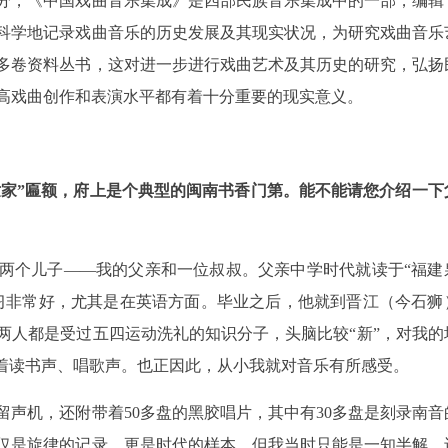
分，《中国戏曲音乐集成》是四部民族音乐集成中的一部，编辑
科学地记录戏曲音乐的历史发展及其现实状况，为研究戏曲音乐
多卷资料丛书，这对进一步进行戏曲艺术及其历史的研究，弘扬
高戏曲创作和表演水平都有着十分重要的现实意义。
世家”匾额，府上是个典型的闽南书香门第。能不能请您介绍一下
了两个儿子——我的父亲和一位叔叔。父亲中学时代就读于“福建
习非常好，尤其是在英语方面。毕业之后，他就到晋江（今石狮
两人都是受过五四运动洗礼的知识分子，头脑比较“新”，对我的
满着读书声、唱歌声。也正因此，从小我就对音乐有所感受。
声机，还附带着50多盘的黑胶唱片，其中有30多盘是刻录南音
仅是旋律的记录，更是时代的样本。但我当时只能是一知半解，