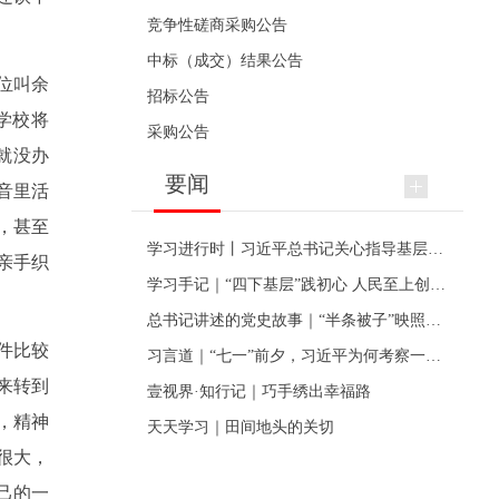
竞争性磋商采购公告
中标（成交）结果公告
位叫余
招标公告
学校将
采购公告
就没办
要闻
音里活
，甚至
学习进行时丨习近平总书记关心指导基层党建的故事
亲手织
学习手记｜“四下基层”践初心 人民至上创伟业
总书记讲述的党史故事｜“半条被子”映照初心
件比较
习言道｜“七一”前夕，习近平为何考察一个村级党组织
来转到
壹视界·知行记｜巧手绣出幸福路
，精神
天天学习｜田间地头的关切
很大，
己的一