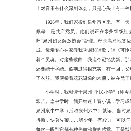
上对音乐有什么深刻体会，只是心头上有一种
1926年，我们家搬到泉州市区来。有一
佩皋，是共产党员。他们说正在泉州组织社
归“泉州妇女解放协会”管理。母亲高兴地答
成。母亲专心在家教我功课和唱歌，唱《可怜
着个灵魂。对这些歌曲，我迄今记忆犹新。那
还要绣十字绣。假期过得很充实。有一回，父
了衣服。我便举着花花绿绿的木偶，站在凳子
小学时，我就读于泉州“平民小学”（即
艰苦。念中学时，我开始迷上看小说，学习成
泉州泉中中学（后称泉州六中）就读。当时泉
抖擞，快著先鞭……我少年，有毅力，可以任
每次一听到它都有种热血沸腾的感觉。于是默