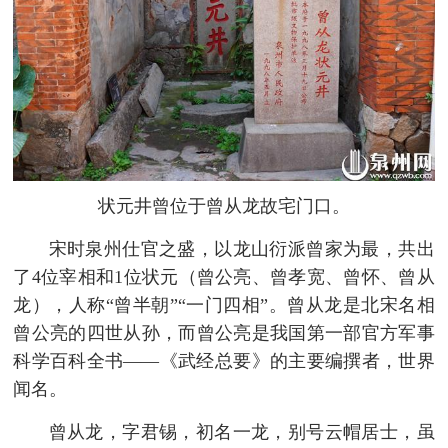
状元井曾位于曾从龙故宅门口。
宋时泉州仕官之盛，以龙山衍派曾家为最，共出
了4位宰相和1位状元（曾公亮、曾孝宽、曾怀、曾从
龙），人称“曾半朝”“一门四相”。曾从龙是北宋名相
曾公亮的四世从孙，而曾公亮是我国第一部官方军事
科学百科全书——《武经总要》的主要编撰者，世界
闻名。
曾从龙，字君锡，初名一龙，别号云帽居士，虽