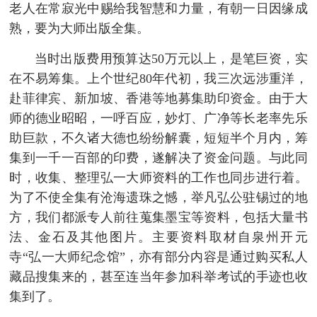
老人在常寂光中赐给我智慧和力量，有朝一日因缘成
熟，要为大师出版全集。
当时出版费用预算达50万元以上，是笔巨资，实
在不易筹集。上个世纪80年代初，我三次远涉重洋，
赴菲律宾、新加坡、香港等地募集助印资金。由于大
师的德业昭昭，一呼百应，妙灯、广净等长老率先乐
助巨款，不久诸大德也纷纷解囊，短短半个月内，筹
集到一千一百部的印费，遂解决了资金问题。与此同
时，收集、整理弘一大师资料的工作也同步进行着。
为了不使全集有沧海遗珠之憾，举凡弘公驻锡过的地
方，我们都派专人前往蒐集墨宝等资料，包括大量书
法、金石及其他图片。主要资料取材自泉州开元
寺“弘一大师纪念馆”，亦有部分内容是通过购买私人
藏品搜集来的，甚至连当年参加科举考试的手迹也收
集到了。