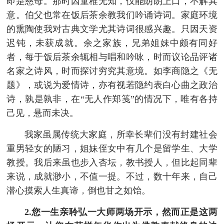
即是慈母。那时因童稚无知，仅能朗朗上口，不解其
意。伯父也常在饭后茶余教我们吟诵诗词。家庭环境
的熏陶使我对古典文学尤其诗词很感兴趣。只因天资
迟钝，未获成就。余之家族，兄弟姐妹中颇有同好
者，每于饭后茶余辄相与唱和吟咏，时而议论品评诸
名家之诗风，时而探讨穷究其意境。如李商隐之《无
题》，或说为爱情诗，亦有视若隐约表白心曲之政治
诗，孰是孰非，在“无人作郑笺”的情况下，唯有各持
己见，悬而未决。
我家虽属传统大家庭，所幸长辈们没有封建社会
重男轻女的陋习，姐妹侄女中有几个是留学生、大学
教授。我后来虽也步入杏坛，教书授人，但比起同辈
来说，成就渺小，不值一提。不过，数十年来，自己
潜心摸索人生真谛，倒也甘之如饴。
2.您一生亲聆弘一大师两场开示，然而正是这两