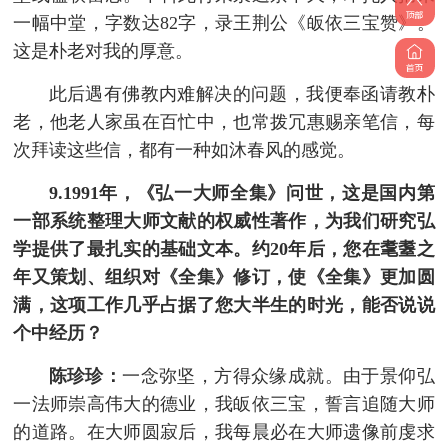
一幅中堂，字数达82字，录王荆公《皈依三宝赞》。
这是朴老对我的厚意。
此后遇有佛教内难解决的问题，我便奉函请教朴
老，他老人家虽在百忙中，也常拨冗惠赐亲笔信，每
次拜读这些信，都有一种如沐春风的感觉。
9.1991年，《弘一大师全集》问世，这是国内第
一部系统整理大师文献的权威性著作，为我们研究弘
学提供了最扎实的基础文本。约20年后，您在耄耋之
年又策划、组织对《全集》修订，使《全集》更加圆
满，这项工作几乎占据了您大半生的时光，能否说说
个中经历？
陈珍珍：
一念弥坚，方得众缘成就。由于景仰弘
一法师崇高伟大的德业，我皈依三宝，誓言追随大师
的道路。在大师圆寂后，我每晨必在大师遗像前虔求