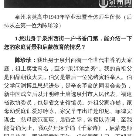
泉州培英高中1943年毕业班暨全体师生留影（后
排从左第一位为陈珍珍）
1.您出身于泉州西街一户书香门第，能介绍一下
您的家庭背景和启蒙教育的情况？
陈珍珍：
我出身于泉州西街一个世代书香的大家
庭，祖上奕世科名，至少“采泮池之秀”。我的曾祖父
是四品朝议大夫，伯父是最后一位光绪寅科举人。伯
父学问渊博且思想进步，是辛亥革命的同盟会会员，
新中国成立后以开明绅士膺选泉州市人民代表、福建
省政协委员，也是省文史馆馆员。外祖父家亦然，家
母幼受庭训爱好吟咏。家父早年出洋赴印尼、菲律宾
谋生，慈母懿范画荻，晨昏之际，常授以诗词，至我
能背诵为止。我6岁开始学诵《千家诗》，启蒙老师