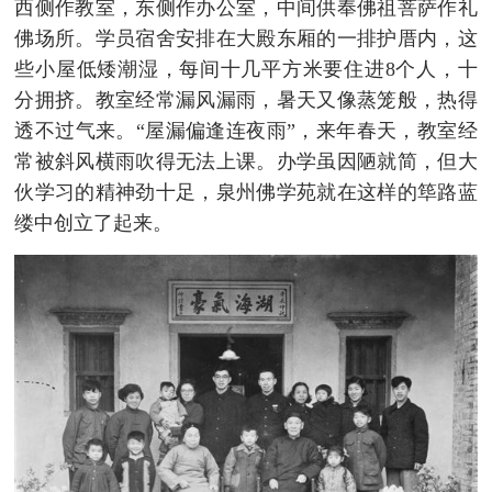
西侧作教室，东侧作办公室，中间供奉佛祖菩萨作礼
佛场所。学员宿舍安排在大殿东厢的一排护厝内，这
些小屋低矮潮湿，每间十几平方米要住进8个人，十
分拥挤。教室经常漏风漏雨，暑天又像蒸笼般，热得
透不过气来。“屋漏偏逢连夜雨”，来年春天，教室经
常被斜风横雨吹得无法上课。办学虽因陋就简，但大
伙学习的精神劲十足，泉州佛学苑就在这样的筚路蓝
缕中创立了起来。