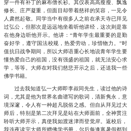
穿一件有补丁的麻布僧长衫。其仪表高高瘦瘦、飘逸
修长、庄严凝重，但面目却带着慈祥的笑容，一见令
人肃然起敬。同学当中有很多人之前在承天寺已拜见
过弘公，但那次是远远地坐着听他讲经，这次则是靠
在他身边听他开示。他讲：“青年学生最重要的是勤
奋好学，遵守国法校规，热爱劳动，珍惜物力。”时
值抗日战争期间，所以大师语重心长地说青年学生要
懂热爱自己的祖国，没有强盛的祖国，就无法安心求
学，等等。大师在对我们慈悲开示之后，还送我一些
佛学书籍。
过去我知道弘一大师即李叔同先生，读过他的诗
词，尤其是他为世界名曲谱写的歌词，清新隽永，意
境深邃，令人有一种超凡脱俗之感。但自从拜见过大
师后，特别是第二次拜见是站在大师面前，全神贯注
聆听大师开示，真使我如渡迷津而登觉岸。返校后，
我连夜读完大师所赠佛学书册，尔后每逢寒暑假都到