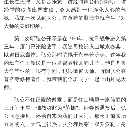
生长在天津，又是音乐家，讲经时声音特别好听。讲
经堂的秩序庄严肃穆，令人感到一种净化人心的气
氛。我第一次见到弘公，在童稚的脑海中就产生了对
大师的美好印象。
第二次听弘公开示是在1939年，抗日战争进入第
三年，厦门已沦陷敌手，我随母校迁入山城永春县，
以避日寇轰炸。弘公那时驻锡于永春普济寺。这年我
的班主任王新民是一位基督教牧师的儿子，他是齐鲁
大学毕业的，很有学问，也很敬仰大师。听闻弘公在
普济寺修持著作，就带我们全班同学一起上山拜见大
师。
弘公不住正殿的僧寮，而是住山坳里一座简陋的
三开间平屋，佛教称此为“茅棚”。经寺僧通报后，弘
公同意接见，还亲自来为我们开大门。那天正值农历
五月初六，天气已很热，弘公赤足穿一双罗汉鞋，身