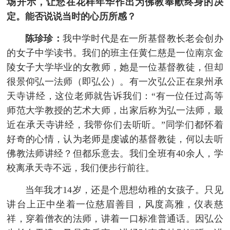
场开示，让您在花样年华作出为佛教奉献终身的决
定。能否说说当时的心历所感？
陈珍珍：
我中学时代是在一所基督教长老会创办
的女子中学读书。我们的班主任黄仁慈是一位南京金
陵女子大学毕业的女教师，她是一位基督教徒，但却
很景仰弘一法师（即弘公）。有一次弘公正在泉州承
天寺讲经，这位老师就告诉我们：“有一位任过高等
师范大学教授的艺术大师，出家后称为弘一法师，最
近在承天寺讲经，我带你们去听听。”同学们都怀着
好奇的心情，认为老师是虔诚的基督教徒，何以去听
佛教法师讲经？但都乐意去。我们全班有40余人，学
校离承天寺不远，我们便步行前往。
当年我才14岁，还是个思想幼稚的女孩子。只见
讲台上正中坐着一位慈眉善目，风度高雅，仪表慈
祥，穿着僧衣的法师，讲着一口标准普通话。因弘公