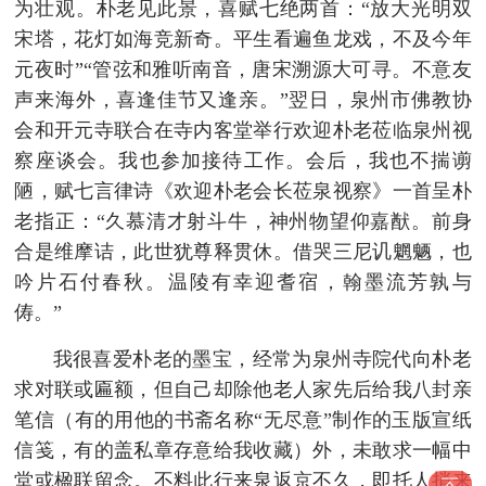
为壮观。朴老见此景，喜赋七绝两首：“放大光明双
宋塔，花灯如海竞新奇。平生看遍鱼龙戏，不及今年
元夜时”“管弦和雅听南音，唐宋溯源大可寻。不意友
声来海外，喜逢佳节又逢亲。”翌日，泉州市佛教协
会和开元寺联合在寺内客堂举行欢迎朴老莅临泉州视
察座谈会。我也参加接待工作。会后，我也不揣谫
陋，赋七言律诗《欢迎朴老会长莅泉视察》一首呈朴
老指正：“久慕清才射斗牛，神州物望仰嘉猷。前身
合是维摩诘，此世犹尊释贯休。借哭三尼讥魍魉，也
吟片石付春秋。温陵有幸迎耆宿，翰墨流芳孰与
俦。”
我很喜爱朴老的墨宝，经常为泉州寺院代向朴老
求对联或匾额，但自己却除他老人家先后给我八封亲
笔信（有的用他的书斋名称“无尽意”制作的玉版宣纸
信笺，有的盖私章存意给我收藏）外，未敢求一幅中
堂或楹联留念。不料此行来泉返京不久，即托人捎来