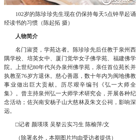
102岁的陈珍珍先生现在仍保持每天5点钟早起诵
经读书的习惯（陈起拓 摄）
人物简介
名门淑贤，学苑达者。陈珍珍先后任教于泉州西
隅学校、培英女中、厦门觉华女子佛学苑、福建佛学
院。上世纪80年代兴办泉州佛学苑，亲任首位苑长并
执教至76岁方退休。慈心善愿，数十年内为闽地佛教
事业做出巨大贡献。历尽艰辛编刊《弘一大师全
集》。曾主持泉州弘一大师学术研究会，开展各种纪
念活动；佐兴南安杨子山大慈林及朱文公祠，影响深
远。
□记者 颜瑛瑛 吴拏云实习生 陈榆萍/文
（除署名外，本期图片均由受访者提供）