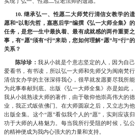
实现了弘一、性愿二位老法师的遗愿。
10. 继承弘一、性愿二大师梵行清信女教学的遗
愿和“以彰先哲，嘉惠后学”编撰《弘一大师全集》的
任务，是您一生中最执着、最有成就感的两件重要之
事，有“愿”须有“行”来助，您如何理解“愿”与“行”的
关系？
陈珍珍：
我从小就是个意志坚定的人，因为自己
爱看书，有书读，所以弘一大师和先师父为闽南梵行
清信女办学的主张深得我心，很早就发愿要尽我所能
为此事奉献到底。出版《弘一大师全集》亦是如此，
我从小就熟读大师的著作，由于敬仰他崇高伟大的德
业，我正式皈依佛门。在大师圆寂之后，又立志为他
出版全集。这个“愿”看似我个人的“愿”，实则应该归
功于大师的人格魅力。每当我所行受阻的时候，弘公
的精神便成为我内心强大的力量和支持。