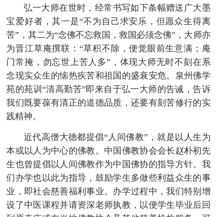
弘一大师在世时，经常书写如下条幅赠送广大墨
宝爱好者，其一是“不为自己求安乐，但愿众生得离
苦”，其二为“念佛不忘救国，救国必须念佛”，大师亦
为晋江草庵撰联：“草积不除，便觉眼前生意满；庵
门常掩，勿忘世上苦人多”，体现大师无时不刻在系
念现实众生的恼热疾苦和祖国的盛衰安危。泉州佛学
苑的苑训“清高勤苦”即来自于弘一大师的告诫，告诉
我们既要葆有清正的道德品质，还要有刻苦修行的实
践精神。
近代高僧大德都提倡“人间佛教”，就是以人生为
本或以人为中心的佛教。中国佛教协会会长赵朴初先
生也曾提倡以人间佛教作为中国佛协的指导方针。我
们办学也以此为指导，鼓励学生多做些利益众生的事
业，即社会慈善福利事业。办学过程中，我们特别增
设了中医课程并请资深老师执教，以便学生毕业后回