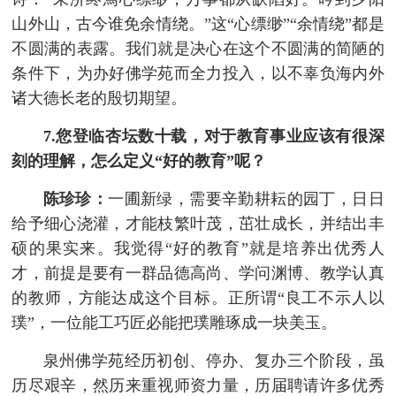
山外山，古今谁免余情绕。”这“心缥缈”“余情绕”都是
不圆满的表露。我们就是决心在这个不圆满的简陋的
条件下，为办好佛学苑而全力投入，以不辜负海内外
诸大德长老的殷切期望。
7.您登临杏坛数十载，对于教育事业应该有很深
刻的理解，怎么定义“好的教育”呢？
陈珍珍：
一圃新绿，需要辛勤耕耘的园丁，日日
给予细心浇灌，才能枝繁叶茂，茁壮成长，并结出丰
硕的果实来。我觉得“好的教育”就是培养出优秀人
才，前提是要有一群品德高尚、学问渊博、教学认真
的教师，方能达成这个目标。正所谓“良工不示人以
璞”，一位能工巧匠必能把璞雕琢成一块美玉。
泉州佛学苑经历初创、停办、复办三个阶段，虽
历尽艰辛，然历来重视师资力量，历届聘请许多优秀