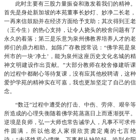
此时主要有三股力量振奋和激发着我们的精神。
首先是身处新加坡的本苑董事长妙灯、妙净二长老，
一再来信鼓励并在经济方面给予支助；其次得到王老
（王今生）的热心支持，让令人挠头的校舍问题有了
永久的着落；第三是乐意为泉州佛教界培养人才的老
师们的鼎力相助。如陈广存教授常说：“佛学苑是泉
州市的一块‘净土’，能为泉州这座历史文化名城的精
神文明建设作出贡献。”大部分教师在校舍修建听课
的过程中都耐心等待复课，没有应其他校聘请，这种
爱护学苑的精神实在可嘉，我也更加坚定了自己的信
念。
“数迁”过程中遭受的打击、中伤、劳瘁、艰辛等
所造成的心理失衡随着佛学苑蒸蒸日上而逐渐抚平。
逆境是良师，弘一大师也常告诫学人，凡事不可求件
件圆满，所以他老人家很欣赏龚定庵的七言绝
诗：“未济终焉心缥缈，万事都从缺陷好。吟到夕阳