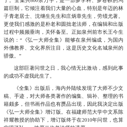
了。全集共800余万字，是一部多学科、多卷帙的鸿
篇巨制，它倾注着我们大量的心血，特别是年迈的林
子青老居士、沈继生先生和庄炳章先生，劳绩尤著。
更使我们感激的是朴老和圆拙老法师，在编辑和出版
过程中频频垂询，关怀备至。正如泉州前市长王今生
说的：“《弘一大师全集》能够在泉州编成，为国内
外佛教界、文化界所注目，这是历史文化名城泉州的
骄傲。”
这部巨著问世之日，我心情无比激动，感到此事
的成功不虚我此生了。
《全集》出版后，海内外陆续发现了大师不少文
稿、手迹，对大师各类著作的编集、辑补、整理的书
籍颇多，但书画作品也有赝品出现，因此我决定出版
《弘一大师全集》增订版。在福建师范大学中文系陈
祥耀教授的协助下，增订版终于在2010年问世，也算