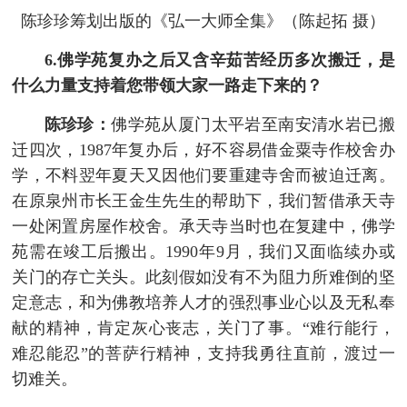
陈珍珍筹划出版的《弘一大师全集》（陈起拓 摄）
6.佛学苑复办之后又含辛茹苦经历多次搬迁，是
什么力量支持着您带领大家一路走下来的？
陈珍珍：
佛学苑从厦门太平岩至南安清水岩已搬
迁四次，1987年复办后，好不容易借金粟寺作校舍办
学，不料翌年夏天又因他们要重建寺舍而被迫迁离。
在原泉州市长王金生先生的帮助下，我们暂借承天寺
一处闲置房屋作校舍。承天寺当时也在复建中，佛学
苑需在竣工后搬出。1990年9月，我们又面临续办或
关门的存亡关头。此刻假如没有不为阻力所难倒的坚
定意志，和为佛教培养人才的强烈事业心以及无私奉
献的精神，肯定灰心丧志，关门了事。“难行能行，
难忍能忍”的菩萨行精神，支持我勇往直前，渡过一
切难关。