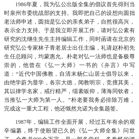
1986年夏，我为弘公出版全集的倡议首先得到当
时泉州市委统战部的支持。我即把自己的设想向圆拙
老法师申述，圆拙是弘公的亲炙弟子，自然很高兴，
表示全力支持。于是我立即开展工作，请对弘公素有
研究的沈继生先生主持编辑工作，同时函请在北京的
研究弘公专家林子青老居士出任主编，礼请赵朴初先
生任总顾问，均蒙惠允。朴老对弘一法师也是备极尊
崇的，他曾在《弘一大师》一书的《弁言》中写
道：“近代中国佛教，自清末杨仁山居士倡导以来，
由绝学蔚为显学，各宗大德，闻教明宗，竞擅其美，
其以律学名家，戒行精严，缁素皈仰，薄海同钦者，
当推弘一大师为第一人。”朴老要我务必排除万难，
完成这一重大工程，他还慨然允诺为全集题签。
1987年，编辑工作全面开展，经过五年有余的艰
辛编纂，终于使盼望已久的《弘一大师全集》问世