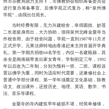
州市宗教局鼎力支持下，市佛教协会组织筹备委员会
进行复办筹备事宜。后佛学苑正式复办，称“泉州佛
学苑”，由我出任苑长。
当时经费有限，无力兴建校舍，幸得圆拙、妙莲
二长老挺身而出，大力协助，借得泉州北峰金粟寺当
作校舍用。由于校舍问题，学苑一直到1987年11月才
正式开学。元果法师特地由香港赶来主持首届开学典
礼。第一学期共招收64名学生，内仅一名建瓯籍，其
余全是闽南籍带发出家女青年。学制初定三年，1992
年以后改为二年制，分别为预科一班、二班。课程设
置以佛学为重，同时为适应时代需要，还兼修社会上
普通中学部分课程。第一学年须奠定文化基础，除教
语文、政治课外，还授历史、地理、英语、数学、书
法、音乐等课程。
金粟寺的寺内建筑早年破损不堪，经简单修缮，