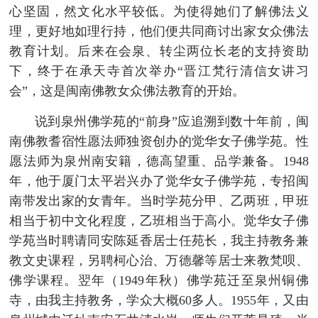
心坚固，然文化水平较低。为使得她们了解佛法义
理，更好地如理行持，他们便共同商讨出家女众佛法
教育计划。后来在会泉、转尘两位长老的支持资助
下，终于在承天寺首次举办“晋江梵行清信女讲习
会”，这是闽南佛教女众佛法教育的开始。
说到泉州佛学苑的“前身”应追溯到数十年前，闽
南佛教耆宿性愿法师独资创办的觉华女子佛学苑。性
愿法师为泉州南安籍，德高望重、品学兼备。1948
年，他于厦门太平岩兴办了觉华女子佛学苑，专招闽
南带发出家的女青年。当时学苑分甲、乙两班，甲班
相当于初中文化程度，乙班相当于高小。觉华女子佛
学苑当时聘请同安陈延香居士任苑长，我主持教务兼
教文史课程，另聘柯心治、万德馨等居士来教梵呗、
佛学课程。翌年（1949年秋）佛学苑迁至泉州铜佛
寺，由我主持教务，学众大概60多人。1955年，又由