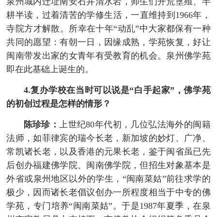
泉州城内迁址南安石井清水岩，师生们开荒垦殖、半
耕半读，过着清苦的学修生活，一直维持到1966年，
寺院方才解散。所幸在十年“动乱”中大家都保有一种
共同的愿望：有朝一日，因缘成熟，学苑恢复，好让
闽南带发出家的女青年有受教育的机会。泉州佛学苑
即在此基础上诞生的。
4.复办学校在当时可以说是“白手起家”，佛学苑
的初创过程是怎样的情形？
陈珍珍：
上世纪80年代初，几位弘法海外的闽籍
法师，如菲律宾的瑞今长老，新加坡的妙灯、广净、
常凯诸长老，以及香港的元果长老，鉴于闽省虽已先
后创办福建佛学院、闽南佛学院，但招生对象基本是
外省或泉州地区以外的学生，“闽南菜姑”前往求学的
极少，因而诸长老倡议创办一所程度相当于中专的佛
学苑，专门培养“闽南菜姑”。于是1987年夏季，在泉