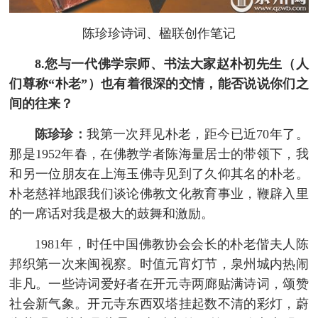
陈珍珍诗词、楹联创作笔记
8.您与一代佛学宗师、书法大家赵朴初先生（人
们尊称“朴老”）也有着很深的交情，能否说说你们之
间的往来？
陈珍珍：
我第一次拜见朴老，距今已近70年了。
那是1952年春，在佛教学者陈海量居士的带领下，我
和另一位朋友在上海玉佛寺见到了久仰其名的朴老。
朴老慈祥地跟我们谈论佛教文化教育事业，鞭辟入里
的一席话对我是极大的鼓舞和激励。
1981年，时任中国佛教协会会长的朴老偕夫人陈
邦织第一次来闽视察。时值元宵灯节，泉州城内热闹
非凡。一些诗词爱好者在开元寺两廊贴满诗词，颂赞
社会新气象。开元寺东西双塔挂起数不清的彩灯，蔚