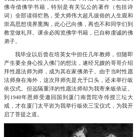
佛寺借佛学书籍，特别是有关弘公的著作（包括诗
词）全部读得烂熟，受大师伟大超凡拔俗的人生观和
崇高思想境界熏陶，此心已向佛，再也不和同学们到
教堂做礼拜。课余必阅览佛学书籍，已自称虔诚的佛
弟子。
我毕业以后曾在培英女中担任几年教师，但随即
产生要全身心投入佛门的想法，遂经兄嫂的哥哥介绍
拜性愿法师为师，成为其在家佛弟子。由于当时性愿
法师身在海外，这次拜师先是允于口头，还未举行皈
依仪式。但远隔重洋的性愿法师却为我寄来皈依证。
到1948年恩师受邀回国到厦门南普陀寺传授三坛大
戒，才在厦门太平岩为我举行皈依三宝仪式，为我开
启了菩提之道。