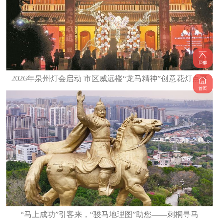
2026年泉州灯会启动 市区威远楼“龙马精神”创意花灯点亮
“马上成功”引客来，“骏马地理图”助您——刺桐寻马