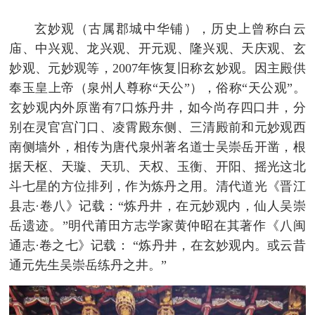
玄妙观（古属郡城中华铺），历史上曾称白云
庙、中兴观、龙兴观、开元观、隆兴观、天庆观、玄
妙观、元妙观等，2007年恢复旧称玄妙观。因主殿供
奉玉皇上帝（泉州人尊称“天公”），俗称“天公观”。
玄妙观内外原凿有7口炼丹井，如今尚存四口井，分
别在灵官宫门口、凌霄殿东侧、三清殿前和元妙观西
南侧墙外，相传为唐代泉州著名道士吴崇岳开凿，根
据天枢、天璇、天玑、天权、玉衡、开阳、摇光这北
斗七星的方位排列，作为炼丹之用。清代道光《晋江
县志·卷八》记载：“炼丹井，在元妙观内，仙人吴崇
岳遗迹。”明代莆田方志学家黄仲昭在其著作《八闽
通志·卷之七》记载： “炼丹井，在玄妙观内。或云昔
通元先生吴崇岳练丹之井。”