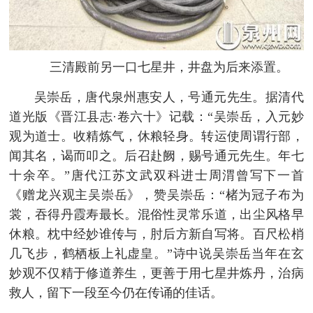
三清殿前另一口七星井，井盘为后来添置。
吴崇岳，唐代泉州惠安人，号通元先生。据清代
道光版《晋江县志·卷六十》记载：“吴崇岳，入元妙
观为道士。收精炼气，休粮轻身。转运使周谓行部，
闻其名，谒而叩之。后召赴阙，赐号通元先生。年七
十余卒。”唐代江苏文武双科进士周渭曾写下一首
《赠龙兴观主吴崇岳》，赞吴崇岳：“楮为冠子布为
裳，吞得丹霞寿最长。混俗性灵常乐道，出尘风格早
休粮。枕中经妙谁传与，肘后方新自写将。百尺松梢
几飞步，鹤栖板上礼虚皇。”诗中说吴崇岳当年在玄
妙观不仅精于修道养生，更善于用七星井炼丹，治病
救人，留下一段至今仍在传诵的佳话。