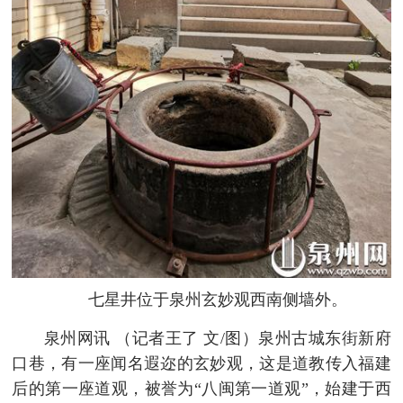
七星井位于泉州玄妙观西南侧墙外。
泉州网讯 （记者王了 文/图）泉州古城东街新府
口巷，有一座闻名遐迩的玄妙观，这是道教传入福建
后的第一座道观，被誉为“八闽第一道观”，始建于西