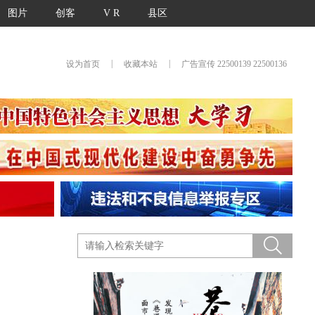
图片
创客
V R
县区
|
|
设为首页
收藏本站
广告宣传 22500139 22500136