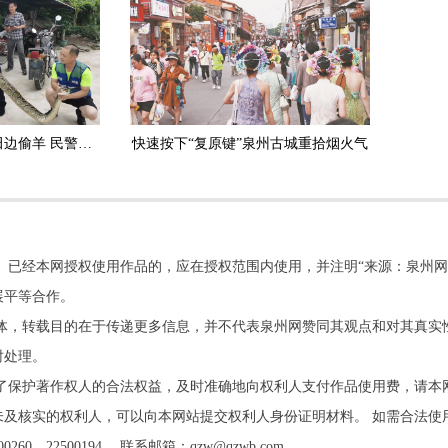
安溪：3.5米长大蟒蛇田边偷羊 民警擒获放生
快速按下“复原键”泉州古城重拾烟火气
。已经本网授权使用作品的，应在授权范围内使用，并注明“来源：泉州网
展平等合作。
他媒体，转载目的在于传递更多信息，并不代表泉州网赞同其观点和对其真实
时处理。
了保护著作权人的合法权益，及时准确地向权利人支付作品使用费，请本
及核实的权利人，可以向本网站提交权利人身份证明材料。 如需合法使
22500194。 联系邮箱：qzw@qzwb.com。