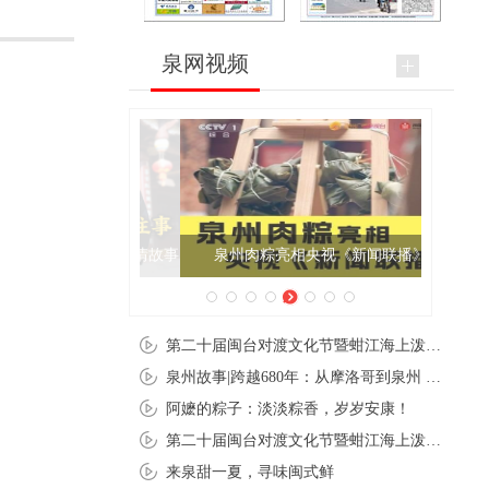
泉网视频
泉州肉粽亮相央视《新闻联播》
第二十届闽台对渡文化节暨蚶江海上泼水节在石狮蚶江启幕
泉州故事|跨越680年：从摩洛哥到泉州 丝路使者“中国行”
阿嬷的粽子：淡淡粽香，岁岁安康！
第二十届闽台对渡文化节暨蚶江海上泼水节在石狮蚶江开幕
来泉甜一夏，寻味闽式鲜