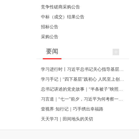
竞争性磋商采购公告
中标（成交）结果公告
招标公告
采购公告
要闻
学习进行时丨习近平总书记关心指导基层党建的故事
学习手记｜“四下基层”践初心 人民至上创伟业
总书记讲述的党史故事｜“半条被子”映照初心
习言道｜“七一”前夕，习近平为何考察一个村级党组织
壹视界·知行记｜巧手绣出幸福路
天天学习｜田间地头的关切