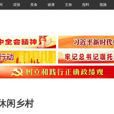
州
读报
美食
健康
文旅
报料
视频
休闲乡村