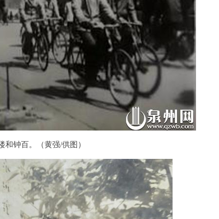
楼和钟百。（黄强/供图）