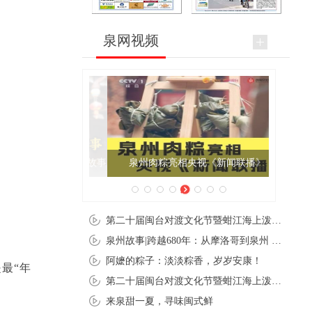
泉网视频
泉州肉粽亮相央视《新闻联播》
第二十届闽台对渡文化节暨蚶江海上泼水节在石狮蚶江启幕
泉州故事|跨越680年：从摩洛哥到泉州 丝路使者“中国行”
阿嬷的粽子：淡淡粽香，岁岁安康！
最“年
第二十届闽台对渡文化节暨蚶江海上泼水节在石狮蚶江开幕
来泉甜一夏，寻味闽式鲜