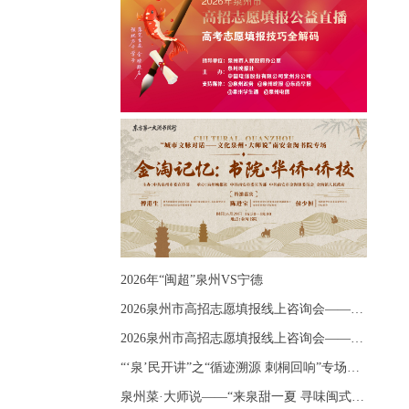
2026年“闽超”泉州VS宁德
2026泉州市高招志愿填报线上咨询会——《出分应急课堂：全流程拆解志愿填报》主题讲座
2026泉州市高招志愿填报线上咨询会——《志愿填报 答疑直播》主题讲座
“‘泉’民开讲”之“循迹溯源 刺桐回响”专场宣讲
泉州菜·大师说——“来泉甜一夏 寻味闽式鲜”上官品牌专场直播