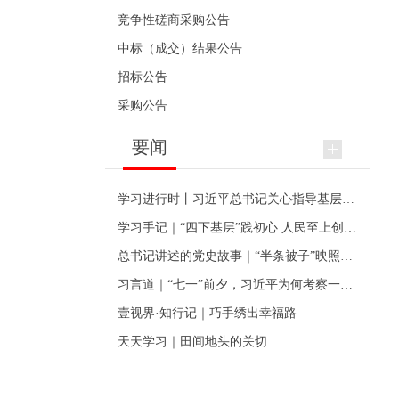
竞争性磋商采购公告
中标（成交）结果公告
招标公告
采购公告
要闻
学习进行时丨习近平总书记关心指导基层党建的故事
学习手记｜“四下基层”践初心 人民至上创伟业
总书记讲述的党史故事｜“半条被子”映照初心
习言道｜“七一”前夕，习近平为何考察一个村级党组织
壹视界·知行记｜巧手绣出幸福路
天天学习｜田间地头的关切