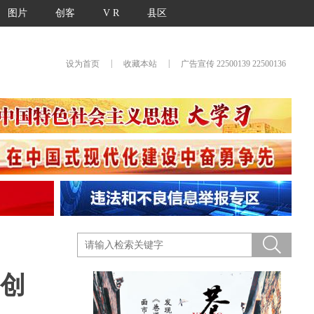
图片
创客
V R
县区
|
|
设为首页
收藏本站
广告宣传 22500139 22500136
一创