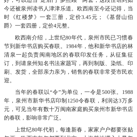
好，可以适当“走后门”多照顾一两套，这段佳话到如
今还被泉州读书人津津乐道。欧西南至今还记得，当
时《红楼梦》一套三册，定价3.45元；《基督山伯
爵》一套四册，定价4元整。
欧西南介绍，上世纪80年代，泉州市民已习惯春
节到新华书店购买春联。1984年，他和新华书店的林
清泉一起负责闽南地区的春联印发任务，从征集征
订，到请泉州知名书法家题写，再到制版、染纸、印
刷、发货，全部亲力亲为，销售的春联非常受市民欢
迎。
当年的春联以“令”为单位，一令是500张。1988
年，泉州市新华书店印制1250令春联，利润达3万多
元，可见当年有数十万闽南家庭购买泉州市新华书店
的春联，影响非常广泛。
上世纪80年代初，每逢新春，家家户户都要张贴