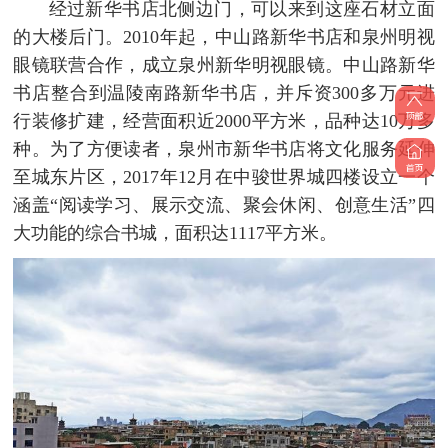
经过新华书店北侧边门，可以来到这座石材立面
的大楼后门。2010年起，中山路新华书店和泉州明视
眼镜联营合作，成立泉州新华明视眼镜。中山路新华
书店整合到温陵南路新华书店，并斥资300多万元进
行装修扩建，经营面积近2000平方米，品种达10万多
种。为了方便读者，泉州市新华书店将文化服务延伸
至城东片区，2017年12月在中骏世界城四楼设立一个
涵盖“阅读学习、展示交流、聚会休闲、创意生活”四
大功能的综合书城，面积达1117平方米。