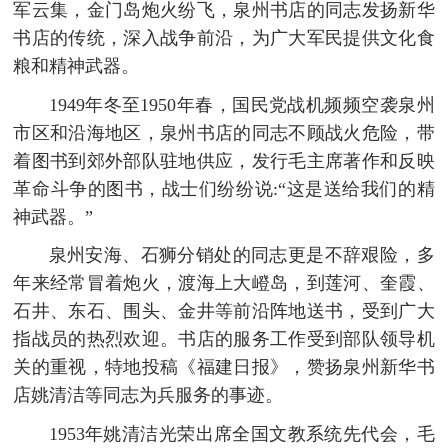
军云集，金门岛炮火纷飞，泉州书店的同志发扬新华
书店的传统，深入战争前沿，为广大军民提供文化食
粮和精神武器。
1949年冬至1950年春，国民党战机频频空袭泉州
市区和沿海地区，泉州书店的同志不顾战火危险，带
着图书到郊外部队驻地供应，发行毛主席著作和反映
革命斗争的图书，战士们纷纷说:“这是送给我们的精
神武器。”
泉州安海、石狮分销处的同志更是不辞艰险，多
年来经常冒着炮火，渡海上大嶝岛，到莲河、奎霞、
石井、东石、围头、金井等前沿阵地送书，受到广大
指战员的热烈欢迎。书店的服务工作受到部队领导机
关的重视，特地投稿《福建日报》，赞扬泉州新华书
店姚清洁等同志为兵服务的事迹。
1953年姚清洁光荣出席全国文教系统先代会，毛