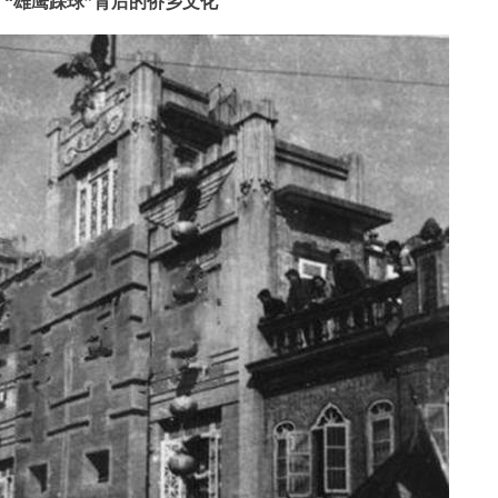
“雄鹰踩球”背后的侨乡文化