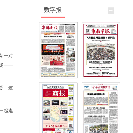
数字报
有一对
场——
货，这
一起逛