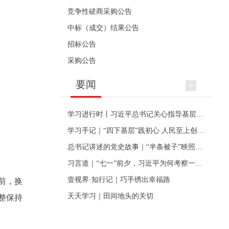
竞争性磋商采购公告
中标（成交）结果公告
招标公告
采购公告
要闻
学习进行时丨习近平总书记关心指导基层党建的故事
学习手记｜“四下基层”践初心 人民至上创伟业
总书记讲述的党史故事｜“半条被子”映照初心
习言道｜“七一”前夕，习近平为何考察一个村级党组织
壹视界·知行记｜巧手绣出幸福路
前，换
天天学习｜田间地头的关切
整保持