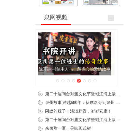
泉网视频
泉州肉粽亮相央视《新闻联播》
第二十届闽台对渡文化节暨蚶江海上泼水节在石狮蚶江启幕
泉州故事|跨越680年：从摩洛哥到泉州 丝路使者“中国行”
阿嬷的粽子：淡淡粽香，岁岁安康！
第二十届闽台对渡文化节暨蚶江海上泼水节在石狮蚶江开幕
来泉甜一夏，寻味闽式鲜