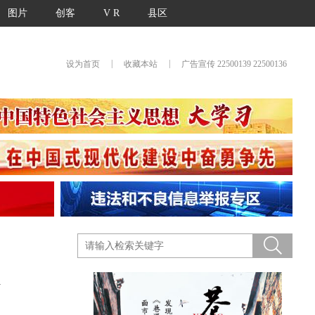
图片
创客
V R
县区
|
|
设为首页
收藏本站
广告宣传 22500139 22500136