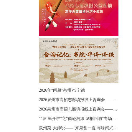
2026年“闽超”泉州VS宁德
2026泉州市高招志愿填报线上咨询会——《出分应急课堂：全流程拆解志愿填报》主题讲座
2026泉州市高招志愿填报线上咨询会——《志愿填报 答疑直播》主题讲座
“‘泉’民开讲”之“循迹溯源 刺桐回响”专场宣讲
泉州菜·大师说——“来泉甜一夏 寻味闽式鲜”上官品牌专场直播