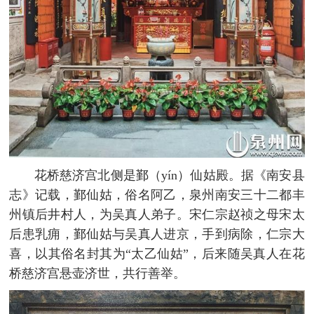
花桥慈济宫北侧是鄞（yín）仙姑殿。据《南安县
志》记载，鄞仙姑，俗名阿乙，泉州南安三十二都丰
州镇后井村人，为吴真人弟子。宋仁宗赵祯之母宋太
后患乳痈，鄞仙姑与吴真人进京，手到病除，仁宗大
喜，以其俗名封其为“太乙仙姑”，后来随吴真人在花
桥慈济宫悬壶济世，共行善举。