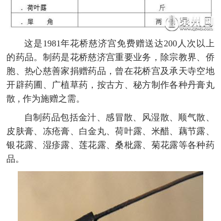
这是1981年花桥慈济宫免费赠送达200人次以上
的药品。制药是花桥慈济宫重要业务，除宗教界、侨
胞、热心慈善家捐赠药品，曾在花桥宫及承天寺空地
开辟药圃、广植草药，按古方、秘方制作各种丹膏丸
散 , 作为施赠之需。
自制药品包括金汁、感冒散、风湿散、顺气散、
皮肤膏、冻疮膏、白金丸、荷叶露、米醋、藕节露、
银花露、湿疹露、莲花露、桑枇露、菊花露等各种药
品。