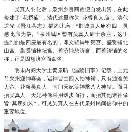
吴真人羽化后，泉州乡贤商贾便自发出资，在此
修建了“花桥庙”，清代这里称为“花桥真人庙”。清代
道光《晋江县志》描述此庙：“郡城真人庙有四，灵
感此庙为最。”泉州城区曾有吴真人庙十余座，这里
提到的是四座最有名的，即文锦铺甲第宫、盛贤铺北
山宫、集贤铺桂坛宫、善济铺慈济宫，而善济铺的名
称，正是因慈济宫而命名。
明末内阁大学士黄景昉《温陵旧事》记载，上元
节泉州迎神赛会，诸神皆由四人抬神轿，只有通淮关
大帝、花桥吴真人、南门天妃等神乘八人神轿。而且
抬吴真人、天妃神像采用缓步而行，而抬其他诸神像
皆“其疾如风”，可见吴真人在古代泉州民间信仰中的
重要地位。