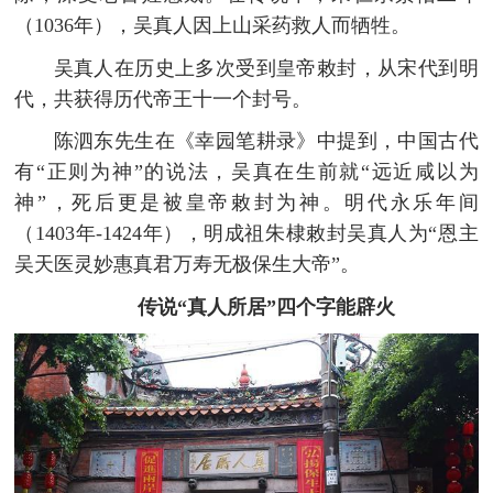
（1036年），吴真人因上山采药救人而牺牲。
吴真人在历史上多次受到皇帝敕封，从宋代到明
代，共获得历代帝王十一个封号。
陈泗东先生在《幸园笔耕录》中提到，中国古代
有“正则为神”的说法，吴真在生前就“远近咸以为
神”，死后更是被皇帝敕封为神。明代永乐年间
（1403年-1424年），明成祖朱棣敕封吴真人为“恩主
吴天医灵妙惠真君万寿无极保生大帝”。
传说“真人所居”四个字能辟火