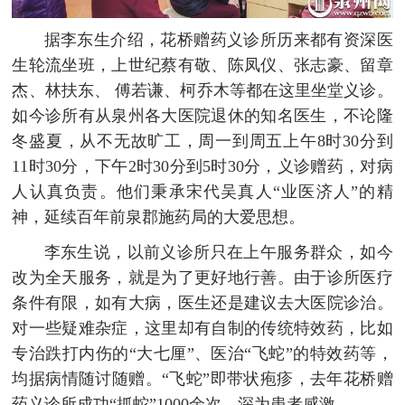
据李东生介绍，花桥赠药义诊所历来都有资深医
生轮流坐班，上世纪蔡有敬、陈凤仪、张志豪、留章
杰、林扶东、 傅若谦、柯乔木等都在这里坐堂义诊。
如今诊所有从泉州各大医院退休的知名医生，不论隆
冬盛夏，从不无故旷工，周一到周五上午8时30分到
11时30分，下午2时30分到5时30分，义诊赠药，对病
人认真负责。他们秉承宋代吴真人“业医济人”的精
神，延续百年前泉郡施药局的大爱思想。
李东生说，以前义诊所只在上午服务群众，如今
改为全天服务，就是为了更好地行善。由于诊所医疗
条件有限，如有大病，医生还是建议去大医院诊治。
对一些疑难杂症，这里却有自制的传统特效药，比如
专治跌打内伤的“大七厘”、医治“飞蛇”的特效药等，
均据病情随讨随赠。“飞蛇”即带状疱疹，去年花桥赠
药义诊所成功“抓蛇”1000余次，深为患者感激。