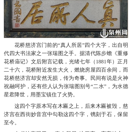
花桥慈济宫门前的“真人所居”四个大字，出自明
代四大书法家之一张瑞图之手。据清代陈步蟾《重修
花桥庙记》文后附言记载，光绪七年（1881年）正月
二十六，花桥附近发生大火，燃烧房屋四百余间，而
花桥慈济宫却安然无损，传为奇事。民间有说是火神
祝融呵护，还有些人认为张瑞图别号“二水”，为水德
星君降世，用墨宝镇住了火势。
这四个字原本写在木匾之上，后来木匾被毁，慈
济宫在西街妙音宫中勾勒这四个字，镌刻于石，保留
至今。