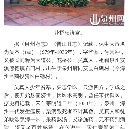
花桥慈济宫。
据《泉州府志》《晋江县志》记载，保生大帝名
为吴夲（tāo）（979年-1036年），字华基，号云冲，
又被民间称为大道公、花桥公、吴真人，祖籍泉州安
溪感德镇石门村，出生于泉州府同安县白礁村（今漳
州台商投资区白礁村）。
吴真人少年贫寒，矢志学医，云游四方，学成之
后，便开始悬壶济世，因医术高明，曾任宋代御医。
据史料记载，宋仁宗明道二年（1033年），泉州、漳
州一代发生瘟疫，染病致死者不计其数。吴真人和徒
弟跋涉泉漳一带，采药熬汤，义诊施药，无不药到病
除，深受老百姓感戴。在传说中，宋仁宗景佑二年