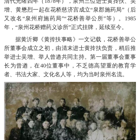
清代光绪四年（1878年），泉州三位进士黄抟扶、吴
增、黄懋烈一起在花桥慈济宫成立“泉郡施药局”（后
又改名“泉州府施药局”“花桥善举公所”等）。1985
年，“泉州花桥赠药义诊所”正式挂牌，延续至今。
据黄沂卿《黄抟扶事略》一文记载，花桥善举公
所董事会成立之初，由清末进士黄抟扶负责，稍后推
举进士吴增、举人曾遒共同主持。第一届董事会董事
长为曾遒，在40位董事中，不乏德高望重的教育学
者、书法大家、文化名人等，均为当时泉州名流。