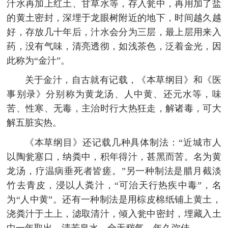
汁水再加上红土、甘草水等，存入瓮中，再用加了盐
的黄土密封，深埋于龙眼树附近的地下，时间越久越
好，存放几十年后，汁水会分为三层，最上层用来入
药，没有气味，清亮透彻，如浅茶色，泛着金光，因
此称为“金汁”。
关于金汁，自古就有记载，《本草纲目》和《医
事别录》分别称为黄龙汤、人中黄、还元水等，味
苦、性寒、无毒，主治时行大热狂走，解诸毒，可大
解五脏实热。
《本草纲目》还记载几种具体制法：“近城市人
以陶瓮塞口，纳粪中，积年得汁，甚黑而苦。名为黄
龙汤，疗温病垂死者皆瘥。”另一种制法是腊月截淡
竹去青皮，浸以人粪汁，“可治天行热疾中毒”，名
为“人中黄”。还有一种制法是用棕皮棉纸铺上黄土，
浇粪汁于土上，滤取清汁，倾入瓮中密封，埋藏入土
中一年取出，清若泉水，全无秽气，年久弥佳。