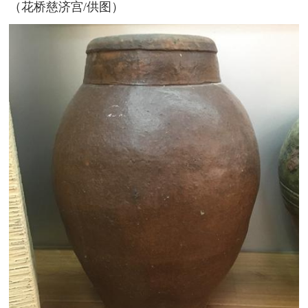
（花桥慈济宫/供图）