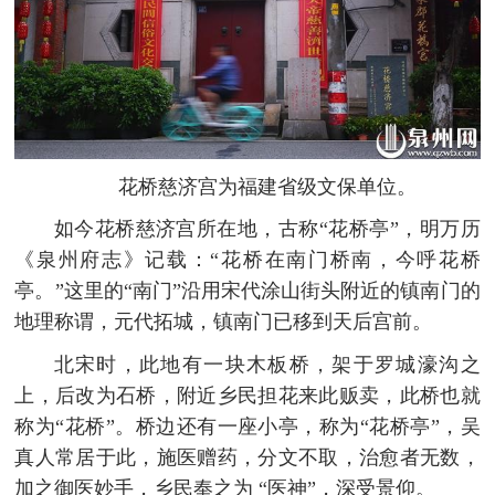
花桥慈济宫为福建省级文保单位。
如今花桥慈济宫所在地，古称“花桥亭”，明万历
《泉州府志》记载：“花桥在南门桥南，今呼花桥
亭。”这里的“南门”沿用宋代涂山街头附近的镇南门的
地理称谓，元代拓城，镇南门已移到天后宫前。
北宋时，此地有一块木板桥，架于罗城濠沟之
上，后改为石桥，附近乡民担花来此贩卖，此桥也就
称为“花桥”。桥边还有一座小亭，称为“花桥亭”，吴
真人常居于此，施医赠药，分文不取，治愈者无数，
加之御医妙手，乡民奉之为 “医神”，深受景仰。