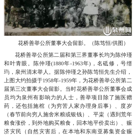
花桥善举公所董事大会留影。（陈笃恒/供图）
花桥善举公所第二届和第三界董事长均为陈仲瑾
和叶青眼。陈仲瑾(1880年-1963年)，名砥修，号缙
玙，泉州清末举人。据陈仲瑾之孙陈笃恒先生介绍，
上图大约拍摄于1958年-1959年，为花桥善举公所第二
届第三次董事大会留影。当时花桥善举公所董事会成
员均为泉州有影响力的人士，善举项目除了施医赠
药，还包括施棺（为穷苦人家办理身后事）、度岁
（春节前向穷人施舍米粮或银钱）、平粜（遇到荒年
粮食涨价，到外地购买粮食，回本地平价卖出）、赈
济灾民（自然灾害后，在本地和东南亚募集资金赈