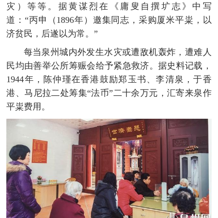
灾）等等。据黄谋烈在《庸叟自撰圹志》中写
道：“丙申（1896年）邀集同志，采购厦米平粜，以
济贫民，后遂以为常。”
每当泉州城内外发生水灾或遭敌机轰炸，遭难人
民均由善举公所筹赈会给予紧急救济。据史料记载，
1944年，陈仲瑾在香港鼓励郑玉书、李清泉，于香
港、马尼拉二处筹集“法币”二十余万元，汇寄来泉作
平粜费用。