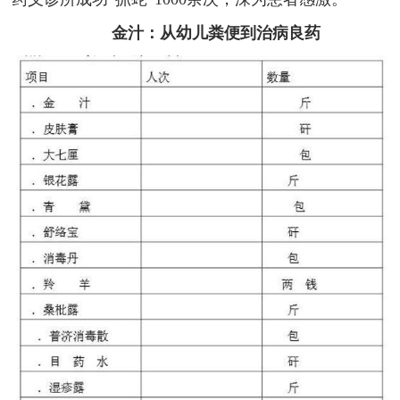
金汁：从幼儿粪便到治病良药