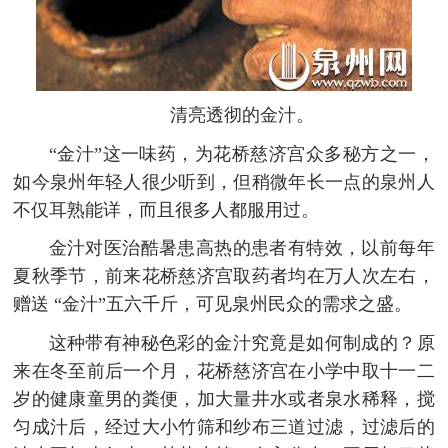
清亮透彻的金汁。
“金汁”这一味药，为花桥慈济宫众多秘方之一，
如今泉州年轻人很少听到，但稍微年长一点的泉州人
不仅耳熟能详，而且很多人都服用过。
金汁对医治酷暑患高热的患者有特效，以前每年
夏秋季节，前来花桥慈济宫取药者均在万人次左右，
赠送 “金汁”五六千斤，可见泉州民众的需求之盛。
这种带有神秘色彩的金汁究竟是如何制成的？原
来在冬至前后一个月，花桥慈济宫在小学中取十一二
岁的健康童男的粪便，加大量井水或者泉水稀释，搅
匀成汁后，经过大小竹筛和纱布三道过滤，过滤后的