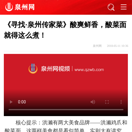
《寻找·泉州传家菜》酸爽鲜香，酸菜面
就得这么煮！
泉州网
2018-05-11 10:36
核心提示：洪濑有两大美食品牌——洪濑鸡爪和
酸菜面。这两样美食都是看似简单，实则大有讲究。